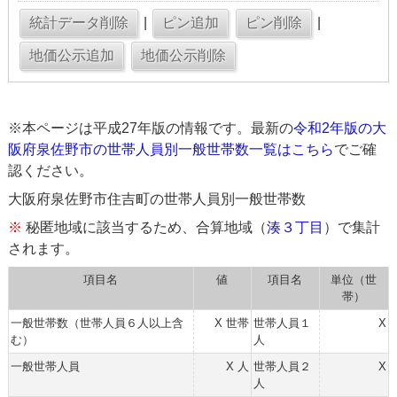
|
|
※本ページは平成27年版の情報です。最新の
令和2年版の大
阪府泉佐野市の世帯人員別一般世帯数一覧はこちら
でご確
認ください。
大阪府泉佐野市住吉町の世帯人員別一般世帯数
※
秘匿地域に該当するため、合算地域（
湊３丁目
）で集計
されます。
項目名
値
項目名
単位（世
帯）
一般世帯数（世帯人員６人以上含
X 世帯
世帯人員１
X
む）
人
一般世帯人員
X 人
世帯人員２
X
人