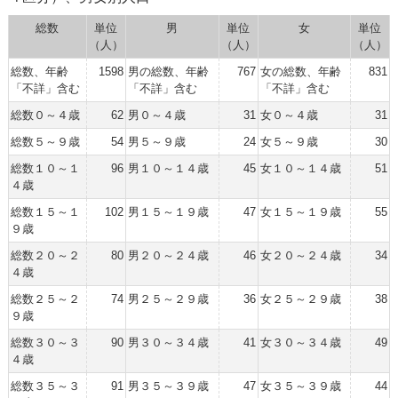
総数
単位
男
単位
女
単位
（人）
（人）
（人）
総数、年齢
1598
男の総数、年齢
767
女の総数、年齢
831
「不詳」含む
「不詳」含む
「不詳」含む
総数０～４歳
62
男０～４歳
31
女０～４歳
31
総数５～９歳
54
男５～９歳
24
女５～９歳
30
総数１０～１
96
男１０～１４歳
45
女１０～１４歳
51
４歳
総数１５～１
102
男１５～１９歳
47
女１５～１９歳
55
９歳
総数２０～２
80
男２０～２４歳
46
女２０～２４歳
34
４歳
総数２５～２
74
男２５～２９歳
36
女２５～２９歳
38
９歳
総数３０～３
90
男３０～３４歳
41
女３０～３４歳
49
４歳
総数３５～３
91
男３５～３９歳
47
女３５～３９歳
44