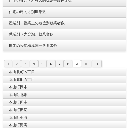
住宅の種類・所有の関係別一般世帯数
住宅の建て方別世帯数
産業別・従業上の地位別就業者数
職業別（大分類）就業者数
世帯の経済構成別一般世帯数
1
2
3
4
5
6
7
8
9
10
11
本山北町５丁目
本山北町６丁目
本山町岡本
本山町北畑
本山町田中
本山町田辺
本山町中野
本山町野寄