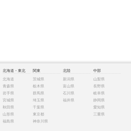
北海道・東北
関東
北陸
中部
北海道
茨城県
新潟県
山梨県
青森県
栃木県
富山県
長野県
岩手県
群馬県
石川県
岐阜県
宮城県
埼玉県
福井県
静岡県
秋田県
千葉県
愛知県
山形県
東京都
三重県
福島県
神奈川県