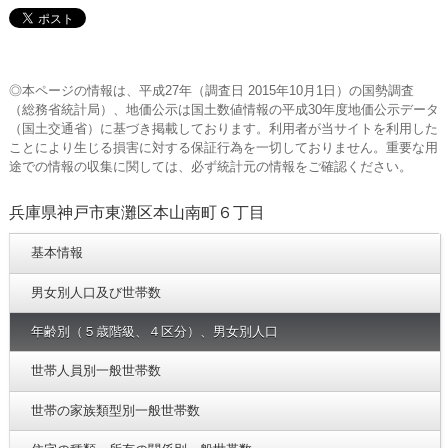
◎本ページの情報は、平成27年（調査日 2015年10月1日）の国勢調査
（総務省統計局）、地価公示は国土数値情報の平成30年度地価公示データ
（国土交通省）に基づき掲載しております。利用者が当サイトを利用した
ことにより生じる損害に対する保証行為を一切しておりません。重要な用
途での情報の収集に関しては、必ず統計元の情報をご確認ください。
兵庫県神戸市東灘区本山南町６丁目
基本情報
男女別人口及び世帯数
年齢別（５歳階級、４区分）、男女別人口
世帯人員別一般世帯数
世帯の家族類型別一般世帯数