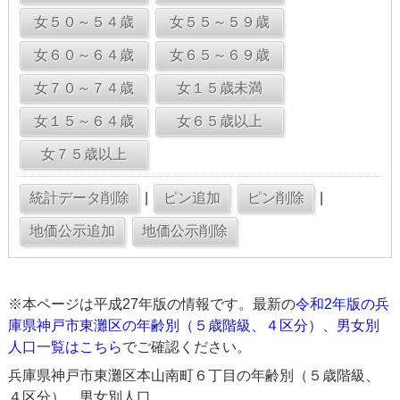
|
|
※本ページは平成27年版の情報です。最新の
令和2年版の兵
庫県神戸市東灘区の年齢別（５歳階級、４区分）、男女別
人口一覧はこちら
でご確認ください。
兵庫県神戸市東灘区本山南町６丁目の年齢別（５歳階級、
４区分）、男女別人口