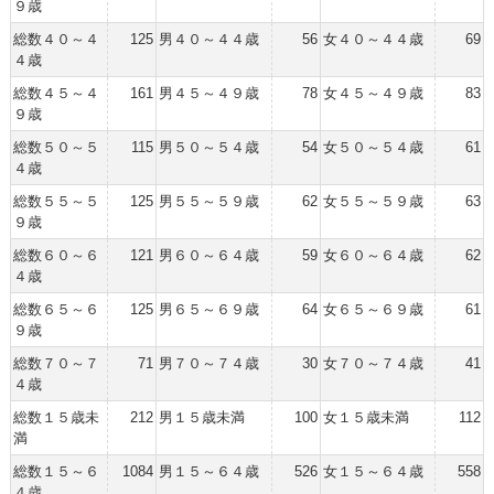
９歳
総数４０～４
125
男４０～４４歳
56
女４０～４４歳
69
４歳
総数４５～４
161
男４５～４９歳
78
女４５～４９歳
83
９歳
総数５０～５
115
男５０～５４歳
54
女５０～５４歳
61
４歳
総数５５～５
125
男５５～５９歳
62
女５５～５９歳
63
９歳
総数６０～６
121
男６０～６４歳
59
女６０～６４歳
62
４歳
総数６５～６
125
男６５～６９歳
64
女６５～６９歳
61
９歳
総数７０～７
71
男７０～７４歳
30
女７０～７４歳
41
４歳
総数１５歳未
212
男１５歳未満
100
女１５歳未満
112
満
総数１５～６
1084
男１５～６４歳
526
女１５～６４歳
558
４歳