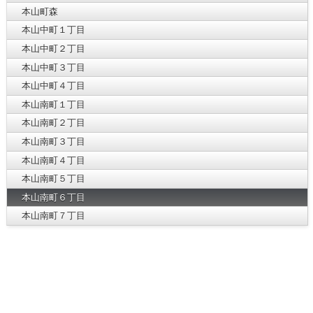
本山町森
本山中町１丁目
本山中町２丁目
本山中町３丁目
本山中町４丁目
本山南町１丁目
本山南町２丁目
本山南町３丁目
本山南町４丁目
本山南町５丁目
本山南町６丁目
本山南町７丁目