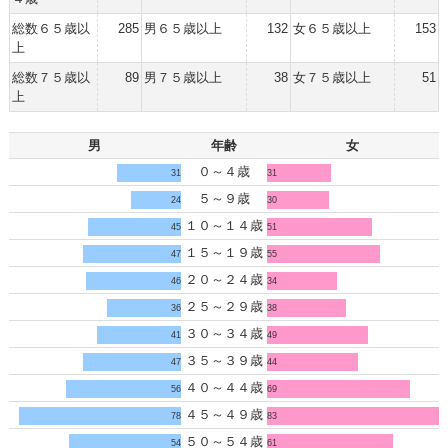
総数６５歳以
285
男６５歳以上
132
女６５歳以上
153
上
総数７５歳以
89
男７５歳以上
38
女７５歳以上
51
上
男
年齢
女
０～４歳
31
31
５～９歳
24
30
１０～１４歳
45
51
１５～１９歳
47
55
２０～２４歳
46
34
２５～２９歳
36
38
３０～３４歳
41
49
３５～３９歳
47
44
４０～４４歳
56
69
４５～４９歳
78
83
５０～５４歳
54
61