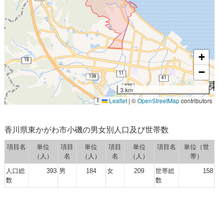
+
−
3 km
Leaflet
|
©
OpenStreetMap
contributors
香川県東かがわ市小磯の男女別人口及び世帯数
項目名
単位
項目
単位
項目
単位
項目名
単位（世
（人）
名
（人）
名
（人）
帯）
人口総
393
男
184
女
209
世帯総
158
数
数