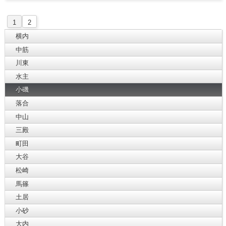
1
2
横内
中筋
川東
水主
小磯
落合
中山
三殿
町田
大谷
松崎
馬篠
土居
小砂
大内