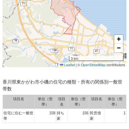
+
−
3 km
Leaflet
|
©
OpenStreetMap
contributors
香川県東かがわ市小磯の住宅の種類・所有の関係別一般世
帯数
項目名
単位（世
項目
単位（世
項目名
単位（世
帯）
名
帯）
帯）
住宅に住む一般世
158
持ち
156
民営借
1
帯
家
家