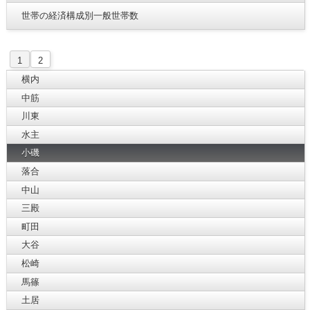
世帯の経済構成別一般世帯数
1
2
横内
中筋
川東
水主
小磯
落合
中山
三殿
町田
大谷
松崎
馬篠
土居