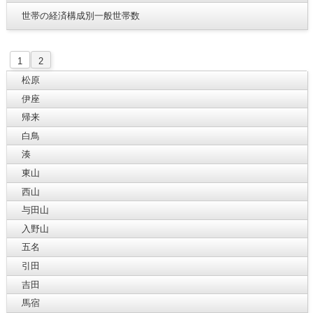
世帯の経済構成別一般世帯数
1
2
松原
伊座
帰来
白鳥
湊
東山
西山
与田山
入野山
五名
引田
吉田
馬宿