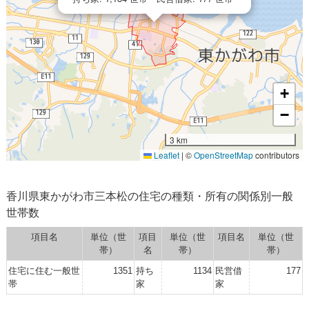
+
−
3 km
Leaflet
|
©
OpenStreetMap
contributors
香川県東かがわ市三本松の住宅の種類・所有の関係別一般
世帯数
項目名
単位（世
項目
単位（世
項目名
単位（世
帯）
名
帯）
帯）
住宅に住む一般世
1351
持ち
1134
民営借
177
帯
家
家