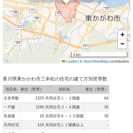
+
−
3 km
Leaflet
|
©
OpenStreetMap
contributors
香川県東かがわ市三本松の住宅の建て方別世帯数
項目名
単位（世帯）
項目名
単位（世帯）
主世帯数
1333
共同住宅１・２階建
64
一戸建
1189
共同住宅３～５階建
30
長屋建
18
共同住宅６～１０階建
30
共同住宅
124
共同住宅１１階建以上
-