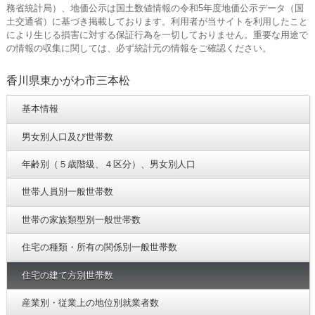
務省統計局）、地価公示は国土数値情報の令和5年度地価公示データ（国
土交通省）に基づき掲載しております。利用者が当サイトを利用したこと
により生じる損害に対する保証行為を一切しておりません。重要な用途で
の情報の収集に関しては、必ず統計元の情報をご確認ください。
香川県東かがわ市三本松
基本情報
男女別人口及び世帯数
年齢別（５歳階級、４区分）、男女別人口
世帯人員別一般世帯数
世帯の家族類型別一般世帯数
住宅の種類・所有の関係別一般世帯数
住宅の建て方別世帯数
産業別・従業上の地位別就業者数