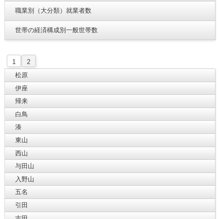
職業別（大分類）就業者数
世帯の経済構成別一般世帯数
1
2
松原
伊座
帰来
白鳥
湊
東山
西山
与田山
入野山
五名
引田
吉田