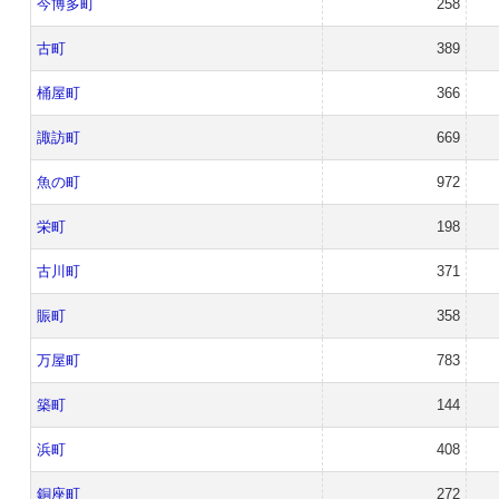
今博多町
258
古町
389
桶屋町
366
諏訪町
669
魚の町
972
栄町
198
古川町
371
賑町
358
万屋町
783
築町
144
浜町
408
銅座町
272