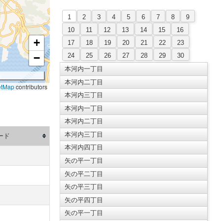
1
2
3
4
5
6
7
8
9
10
11
12
13
14
15
16
+
17
18
19
20
21
22
23
24
25
26
27
28
29
30
−
本河内一丁目
本河内二丁目
etMap
contributors
本河内三丁目
本河内一丁目
本河内二丁目
本河内三丁目
ード
本河内四丁目
矢の平一丁目
矢の平二丁目
矢の平三丁目
矢の平四丁目
矢の平一丁目