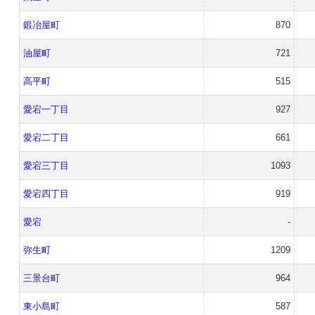
鍛冶屋町
870
油屋町
721
高平町
515
愛宕一丁目
927
愛宕二丁目
661
愛宕三丁目
1093
愛宕四丁目
919
愛宕
-
弥生町
1209
三景台町
964
東小島町
587