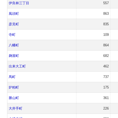
伊良林三丁目
557
風頭町
863
彦見町
835
寺町
109
八幡町
864
麹屋町
682
出来大工町
462
馬町
737
炉粕町
175
勝山町
361
大井手町
226