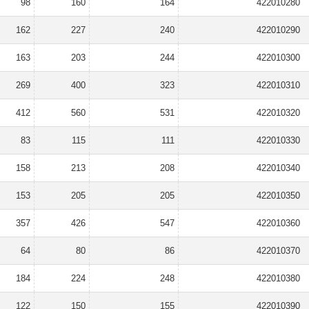
98
160
164
422010280
162
227
240
422010290
163
203
244
422010300
269
400
323
422010310
412
560
531
422010320
83
115
111
422010330
158
213
208
422010340
153
205
205
422010350
357
426
547
422010360
64
80
86
422010370
184
224
248
422010380
122
150
155
422010390