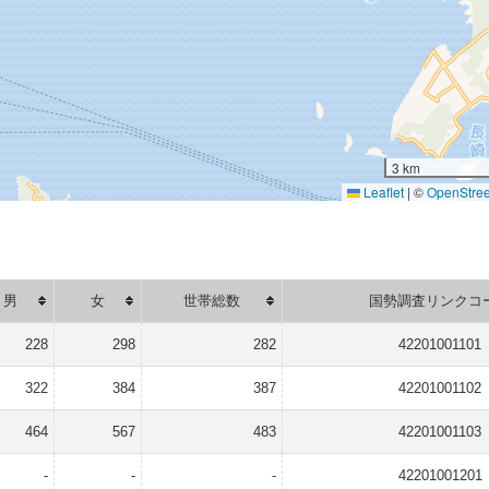
3 km
Leaflet
|
©
OpenStre
男
女
世帯総数
国勢調査リンクコ
228
298
282
42201001101
322
384
387
42201001102
464
567
483
42201001103
-
-
-
42201001201