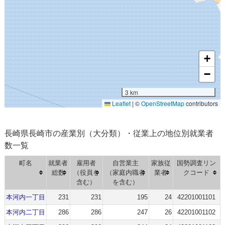
+
−
3 km
Leaflet
|
©
OpenStreetMap
contributors
長崎県長崎市の産業別（大分類）・従業上の地位別就業者
数一覧
町名
就業者
雇用者
自営業主
家族従
国勢調査リン
総数
（役員を
（家庭内職者
業者
クコード
含む）
を含む）
本河内一丁目
231
231
195
24
42201001101
本河内二丁目
286
286
247
26
42201001102