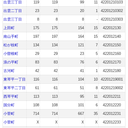
出雲三丁目
119
119
99
11
42201210103
出雲二丁目
23
23
20
1
42201210302
出雲三丁目
8
8
8
-
42201210303
上田町
175
175
154
15
422012130
南山手町
197
197
164
15
422012140
松が枝町
134
134
121
7
422012150
小曽根町
29
29
23
5
422012160
浪の平町
83
83
76
6
422012170
古河町
42
42
41
1
422012180
東琴平一丁目
116
116
104
10
42201219001
東琴平二丁目
61
61
51
8
42201219002
西琴平町
113
113
95
11
422012211
国分町
108
108
101
6
422012220
小菅町
714
714
667
35
422012231
小菅町
X
X
X
X
422012233