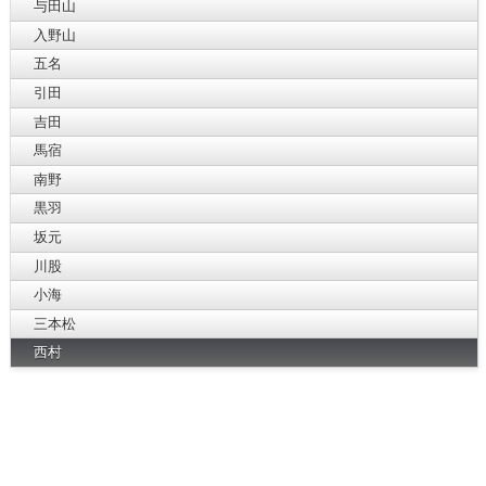
与田山
入野山
五名
引田
吉田
馬宿
南野
黒羽
坂元
川股
小海
三本松
西村