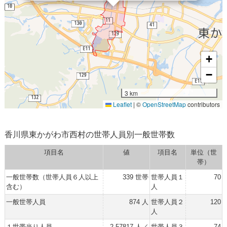
+
−
3 km
Leaflet
|
©
OpenStreetMap
contributors
香川県東かがわ市西村の世帯人員別一般世帯数
項目名
値
項目名
単位（世
帯）
一般世帯数（世帯人員６人以上
339 世帯
世帯人員１
70
含む）
人
一般世帯人員
874 人
世帯人員２
120
人
１世帯当り人員
2.57817 人／
世帯人員３
74