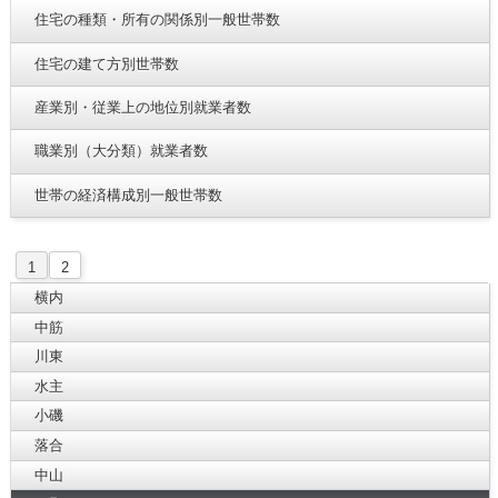
住宅の種類・所有の関係別一般世帯数
住宅の建て方別世帯数
産業別・従業上の地位別就業者数
職業別（大分類）就業者数
世帯の経済構成別一般世帯数
1
2
横内
中筋
川東
水主
小磯
落合
中山