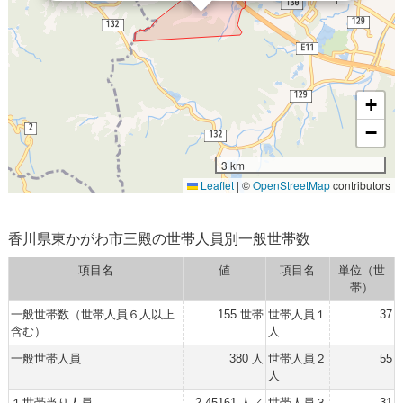
+
−
3 km
Leaflet
|
©
OpenStreetMap
contributors
香川県東かがわ市三殿の世帯人員別一般世帯数
項目名
値
項目名
単位（世
帯）
一般世帯数（世帯人員６人以上
155 世帯
世帯人員１
37
含む）
人
一般世帯人員
380 人
世帯人員２
55
人
１世帯当り人員
2.45161 人／
世帯人員３
31