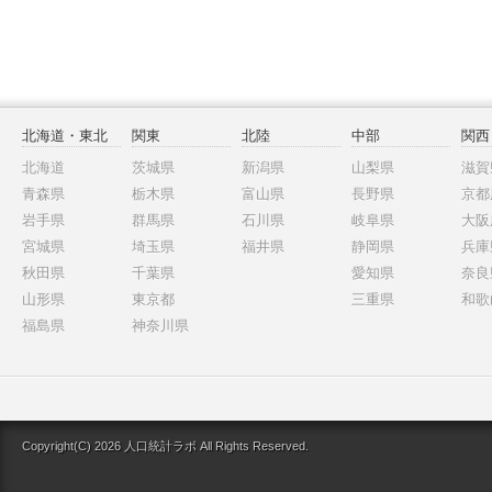
北海道・東北
関東
北陸
中部
関西
北海道
茨城県
新潟県
山梨県
滋賀
青森県
栃木県
富山県
長野県
京都
岩手県
群馬県
石川県
岐阜県
大阪
宮城県
埼玉県
福井県
静岡県
兵庫
秋田県
千葉県
愛知県
奈良
山形県
東京都
三重県
和歌
福島県
神奈川県
Copyright(C) 2026 人口統計ラボ All Rights Reserved.