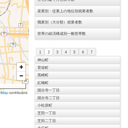
産業別・従業上の地位別就業者数
職業別（大分類）就業者数
世帯の経済構成別一般世帯数
1
2
3
4
5
6
7
神山町
+
菅栄町
−
黒崎町
紅梅町
国分寺一丁目
etMap
contributors
国分寺二丁目
小松原町
芝田一丁目
芝田二丁目