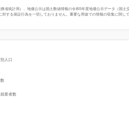
査（総務省統計局）、地価公示は国土数値情報の令和5年度地価公示データ（国土
に対する保証行為を一切しておりません。重要な用途での情報の収集に関し
女別人口
帯数
別就業者数