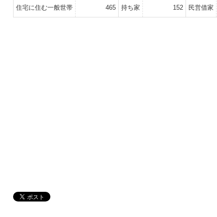
住宅に住む一般世帯
465
持ち家
152
民営借家