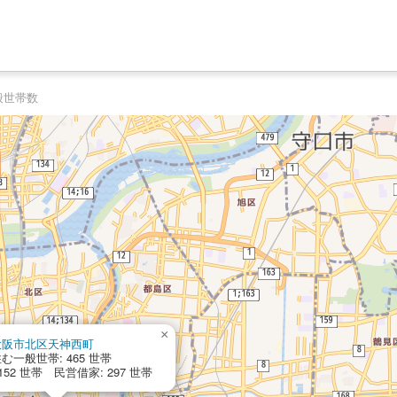
般世帯数
×
大阪市北区天神西町
む一般世帯: 465 世帯
152 世帯 民営借家: 297 世帯