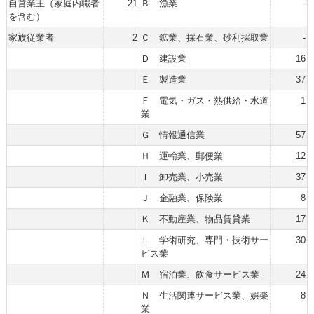
自営業主（家庭内職者
21
Ｂ 漁業
-
を含む）
家族従業者
2
Ｃ 鉱業、採石業、砂利採取業
-
Ｄ 建設業
16
Ｅ 製造業
37
Ｆ 電気・ガス・熱供給・水道
1
業
Ｇ 情報通信業
57
Ｈ 運輸業、郵便業
12
Ｉ 卸売業、小売業
37
Ｊ 金融業、保険業
8
Ｋ 不動産業、物品賃貸業
17
Ｌ 学術研究、専門・技術サー
30
ビス業
Ｍ 宿泊業、飲食サービス業
24
Ｎ 生活関連サービス業、娯楽
8
業