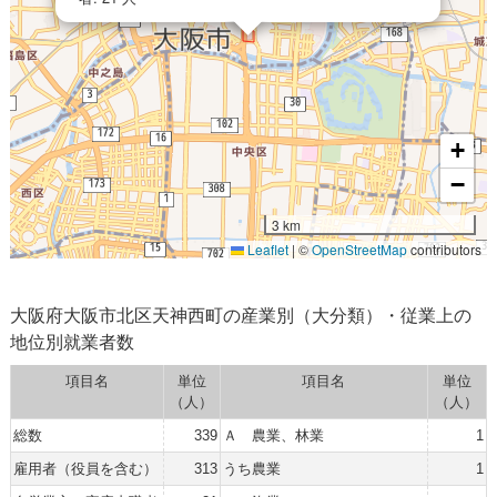
+
−
3 km
Leaflet
|
©
OpenStreetMap
contributors
大阪府大阪市北区天神西町の産業別（大分類）・従業上の
地位別就業者数
項目名
単位
項目名
単位
（人）
（人）
総数
339
Ａ 農業、林業
1
雇用者（役員を含む）
313
うち農業
1