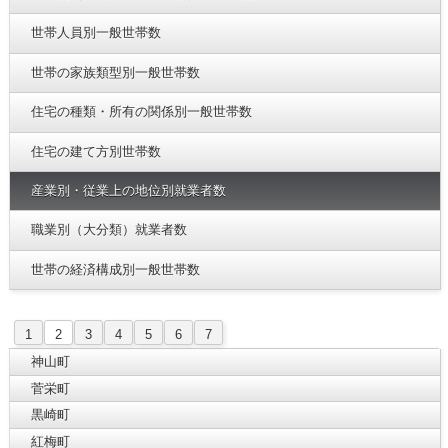
世帯人員別一般世帯数
世帯の家族類型別一般世帯数
住宅の種類・所有の関係別一般世帯数
住宅の建て方別世帯数
産業別・従業上の地位別就業者数
職業別（大分類）就業者数
世帯の経済構成別一般世帯数
1
2
3
4
5
6
7
神山町
菅栄町
黒崎町
紅梅町