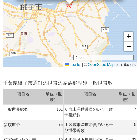
+
−
3 km
Leaflet
|
©
OpenStreetMap
contributors
千葉県銚子市通町の世帯の家族類型別一般世帯数
項目名
単位（世
項目名
単位（世
帯）
帯）
一般世帯総数
131
６歳未満世帯員のいる一般
7
世帯総数
親族世帯
75
１８歳未満世帯員のいる一
15
般世帯総数
核家族以外の世帯
19
６５歳以上世帯員のいる一
92