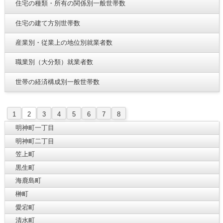
住宅の種類・所有の関係別一般世帯数
住宅の建て方別世帯数
産業別・従業上の地位別就業者数
職業別（大分類）就業者数
世帯の経済構成別一般世帯数
1
2
3
4
5
6
7
8
明神町一丁目
明神町二丁目
笠上町
黒生町
海鹿島町
榊町
愛宕町
清水町