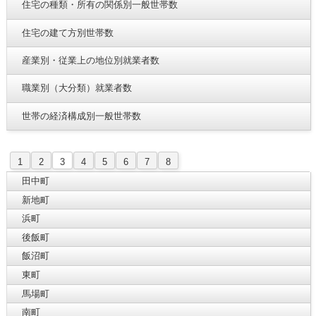
住宅の種類・所有の関係別一般世帯数
住宅の建て方別世帯数
産業別・従業上の地位別就業者数
職業別（大分類）就業者数
世帯の経済構成別一般世帯数
1
2
3
4
5
6
7
8
田中町
新地町
浜町
後飯町
飯沼町
東町
馬場町
南町