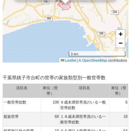
+
−
3 km
Leaflet
|
©
OpenStreetMap
contributors
千葉県銚子市台町の世帯の家族類型別一般世帯数
項目名
単位（世
項目名
単位（世
帯）
帯）
一般世帯総数
108
６歳未満世帯員のいる一般
6
世帯総数
親族世帯
68
１８歳未満世帯員のいる一
18
般世帯総数
核家族以外の世帯
10
６５歳以上世帯員のいる一
54