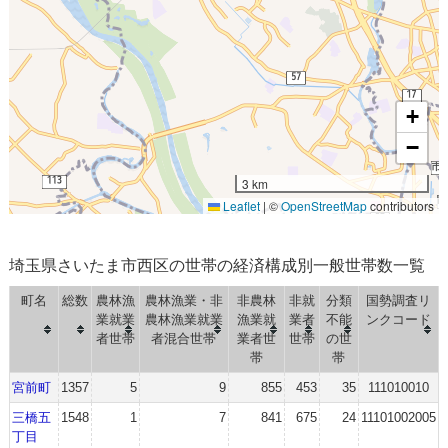
+
−
3 km
Leaflet
|
©
OpenStreetMap
contributors
埼玉県さいたま市西区の世帯の経済構成別一般世帯数一覧
町名
総数
農林漁
農林漁業・非
非農林
非就
分類
国勢調査リ
業就業
農林漁業就業
漁業就
業者
不能
ンクコード
者世帯
者混合世帯
業者世
世帯
の世
帯
帯
宮前町
1357
5
9
855
453
35
111010010
三橋五
1548
1
7
841
675
24
11101002005
丁目