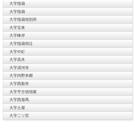
大字指扇
大字指扇
大字指扇領別所
大字宝来
大字峰岸
大字指扇領辻
大字中釘
大字高木
大字清河寺
大字内野本郷
大字西新井
大字平方領領家
大字西遊馬
大字土屋
大字二ツ宮