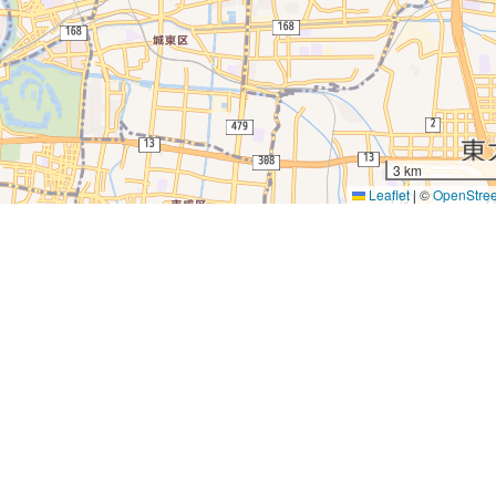
3 km
Leaflet
|
©
OpenStre