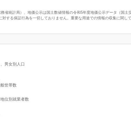
査（総務省統計局）、地価公示は国土数値情報の令和5年度地価公示データ（国土
に対する保証行為を一切しておりません。重要な用途での情報の収集に関し
）、男女別人口
数
一般世帯数
の地位別就業者数
数