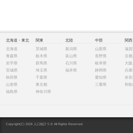
北海道・東北
関東
北陸
中部
関西
北海道
茨城県
新潟県
山梨県
滋賀
青森県
栃木県
富山県
長野県
京都
岩手県
群馬県
石川県
岐阜県
大阪
宮城県
埼玉県
福井県
静岡県
兵庫
秋田県
千葉県
愛知県
奈良
山形県
東京都
三重県
和歌
福島県
神奈川県
Copyright(C) 2026 人口統計ラボ All Rights Reserved.