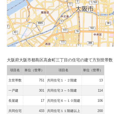
大阪府大阪市都島区高倉町三丁目の住宅の建て方別世帯数
項目名
単位（世帯）
項目名
単位（世帯）
主世帯数
751
共同住宅１・２階建
13
一戸建
301
共同住宅３～５階建
114
長屋建
17
共同住宅６～１０階建
106
共同住宅
433
共同住宅１１階建以上
200