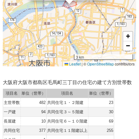
+
−
3 km
Leaflet
|
©
OpenStreetMap
contributors
大阪府大阪市都島区毛馬町三丁目の住宅の建て方別世帯数
項目名
単位（世帯）
項目名
単位（世帯）
主世帯数
482
共同住宅１・２階建
23
一戸建
94
共同住宅３～５階建
30
長屋建
10
共同住宅６～１０階建
69
共同住宅
377
共同住宅１１階建以上
255