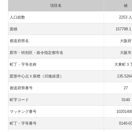
項目名
値
人口総数
2253 
面積
157798.1
都道府県名
大阪府
郡市・特別区・政令指定都市名
大阪市
町丁・字等名称
大東町３
図形中心点Ｘ座標（10進経度）
135.526
都道府県番号
27
町字コード
0140
マッチング番号
1020140
町丁・字等番号
0140-0