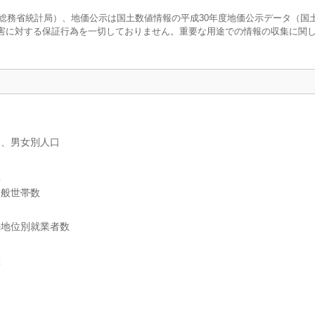
調査（総務省統計局）、地価公示は国土数値情報の平成30年度地価公示データ（国
害に対する保証行為を一切しておりません。重要な用途での情報の収集に関
）、男女別人口
数
一般世帯数
の地位別就業者数
数