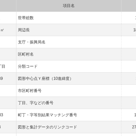
項目名
人
世帯総数
 ㎡
周辺長
1
支庁・振興局名
区町村名
丁目
分類コード
49
図形中心点Ｙ座標（10進緯度）
市区町村番号
丁目、字などの番号
03
町丁・字等別結果マッチング番号
3
図形と集計データのリンクコード
2