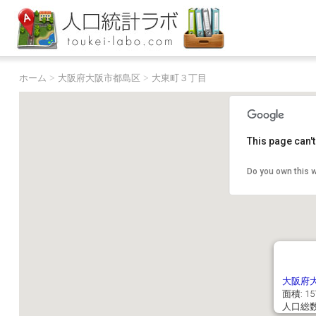
ホーム
>
大阪府大阪市都島区
>
大東町３丁目
This page can'
Do you own this 
大阪府
面積: 15
人口総数: