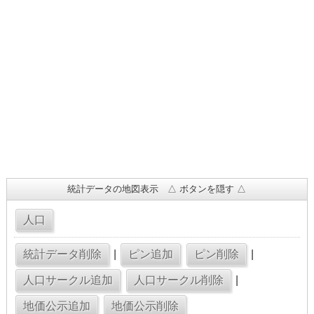
統計データの地図表示 △ ボタンを隠す △
|
|
|