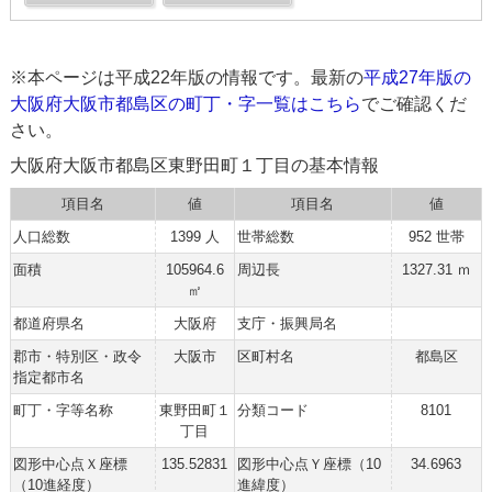
※本ページは平成22年版の情報です。最新の
平成27年版の
大阪府大阪市都島区の町丁・字一覧はこちら
でご確認くだ
さい。
大阪府大阪市都島区東野田町１丁目の基本情報
項目名
値
項目名
値
人口総数
1399 人
世帯総数
952 世帯
面積
105964.6
周辺長
1327.31 ｍ
㎡
都道府県名
大阪府
支庁・振興局名
郡市・特別区・政令
大阪市
区町村名
都島区
指定都市名
町丁・字等名称
東野田町１
分類コード
8101
丁目
図形中心点Ｘ座標
135.52831
図形中心点Ｙ座標（10
34.6963
（10進経度）
進緯度）