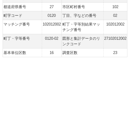
都道府県番号
27
市区町村番号
102
町字コード
0120
丁目、字などの番号
02
マッチング番号
102012002
町丁・字等別結果マッ
102012002
チング番号
町丁・字等番号
0120-02
図形と集計データのリ
27102012002
ンクコード
基本単位区数
16
調査区数
23