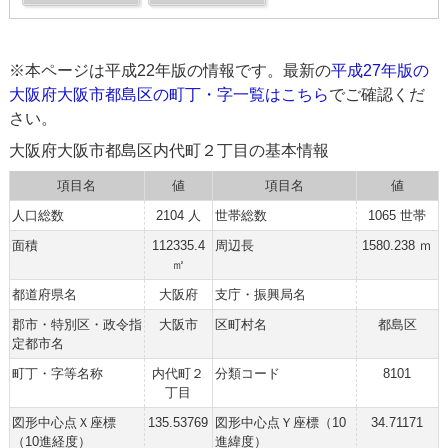
※本ページは平成22年版の情報です。最新の
平成27年版の
大阪府大阪市都島区の町丁・字一覧はこちら
でご確認くだ
さい。
大阪府大阪市都島区内代町２丁目の基本情報
項目名
値
項目名
値
人口総数
2104 人
世帯総数
1065 世帯
面積
112335.4
周辺長
1580.238 ｍ
㎡
都道府県名
大阪府
支庁・振興局名
郡市・特別区・政令指
大阪市
区町村名
都島区
定都市名
町丁・字等名称
内代町２
分類コード
8101
丁目
図形中心点Ｘ座標
135.53769
図形中心点Ｙ座標（10
34.71171
（10進経度）
進緯度）