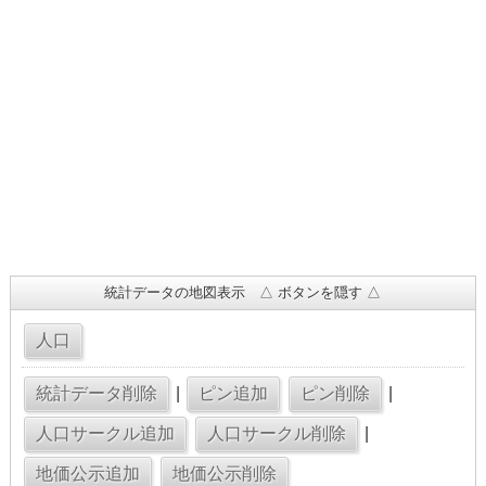
統計データの地図表示 △ ボタンを隠す △
|
|
|