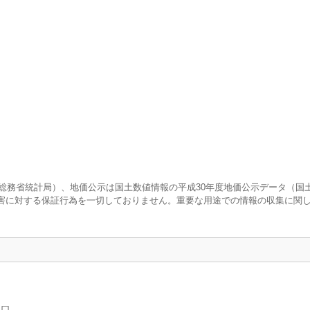
調査（総務省統計局）、地価公示は国土数値情報の平成30年度地価公示データ（国
害に対する保証行為を一切しておりません。重要な用途での情報の収集に関
人口