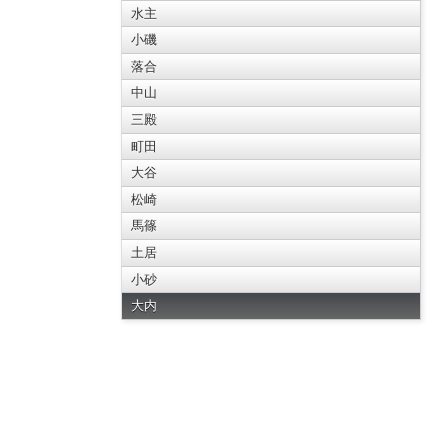
水主
小磯
落合
中山
三殿
町田
大谷
松崎
馬篠
土居
小砂
大内