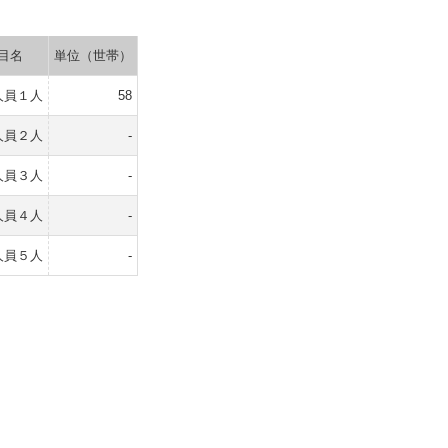
目名
単位（世帯）
人員１人
58
人員２人
-
人員３人
-
人員４人
-
人員５人
-