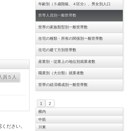
年齢別（５歳階級、４区分）、男女別人口
世帯人員別一般世帯数
世帯の家族類型別一般世帯数
住宅の種類・所有の関係別一般世帯数
住宅の建て方別世帯数
産業別・従業上の地位別就業者数
職業別（大分類）就業者数
世帯の経済構成別一般世帯数
1
2
横内
中筋
認ください。
川東