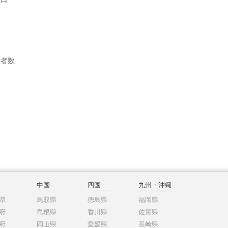
業者数
中国
四国
九州・沖縄
県
鳥取県
徳島県
福岡県
府
島根県
香川県
佐賀県
府
岡山県
愛媛県
長崎県