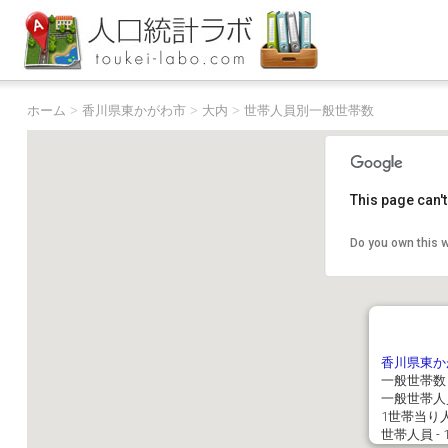
ホーム
>
香川県東かがわ市
>
大内
>
世帯人員別一般世帯数
This page can'
Do you own this 
香川県東か
一般世帯数
一般世帯人員
1世帯当り人員
世帯人員 - 1人