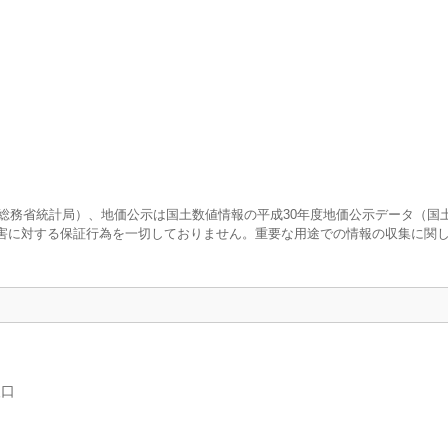
調査（総務省統計局）、地価公示は国土数値情報の平成30年度地価公示データ（国
害に対する保証行為を一切しておりません。重要な用途での情報の収集に関
人口