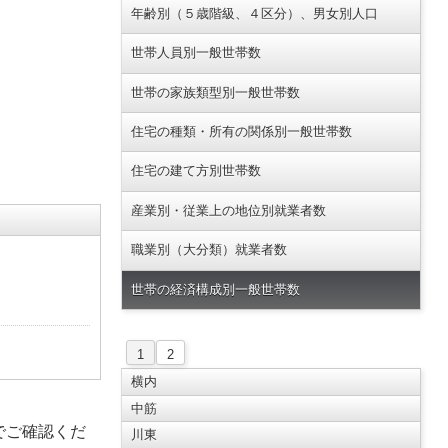
年齢別（５歳階級、４区分）、男女別人口
世帯人員別一般世帯数
世帯の家族類型別一般世帯数
住宅の種類・所有の関係別一般世帯数
住宅の建て方別世帯数
産業別・従業上の地位別就業者数
職業別（大分類）就業者数
世帯の経済構成別一般世帯数
1
2
横内
中筋
でご確認くだ
川東