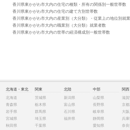
香川県東かがわ市大内の住宅の種類・所有の関係別一般世帯数
香川県東かがわ市大内の住宅の建て方別世帯数
香川県東かがわ市大内の産業別（大分類）・従業上の地位別就
香川県東かがわ市大内の職業別（大分類）就業者数
香川県東かがわ市大内の世帯の経済構成別一般世帯数
北海道・東北
関東
北陸
中部
関西
北海道
茨城県
新潟県
山梨県
滋賀
青森県
栃木県
富山県
長野県
京都
岩手県
群馬県
石川県
岐阜県
大阪
宮城県
埼玉県
福井県
静岡県
兵庫
秋田県
千葉県
愛知県
奈良