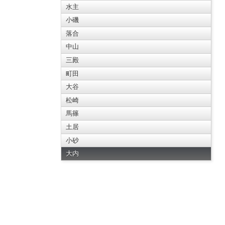
水主
小磯
落合
中山
三殿
町田
大谷
松崎
馬篠
土居
小砂
大内