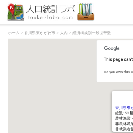
ホーム
>
香川県東かがわ市
>
大内
>
経済構成別一般世帯数
This page can'
Do you own this 
香川県東
総数: 58
農林漁業・
非農林漁業
非就業者世帯