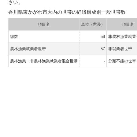
さい。
香川県東かがわ市大内の世帯の経済構成別一般世帯数
項目名
単位（世帯）
項目名
総数
58
非農林漁業就業
農林漁業就業者世帯
57
非就業者世帯
農林漁業・非農林漁業就業者混合世帯
-
分類不能の世帯