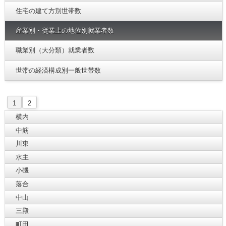
住宅の建て方別世帯数
産業別・従業上の地位別就業者数
職業別（大分類）就業者数
世帯の経済構成別一般世帯数
1
2
横内
中筋
川東
水主
小磯
落合
中山
三殿
町田