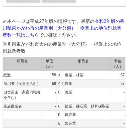
※本ページは平成27年版の情報です。最新の
令和2年版の香
川県東かがわ市の産業別（大分類）・従業上の地位別就業
者数一覧はこちら
でご確認ください。
香川県東かがわ市大内の産業別（大分類）・従業上の地位
別就業者数
項目名
単位
項目名
単位
（人）
（人）
総数
58
Ａ 農業、林業
57
雇用者（役員を含む）
58
うち農業
57
自営業主（家庭内職者
-
Ｂ 漁業
-
を含む）
家族従業者
-
Ｃ 鉱業、採石業、砂利採取業
-
Ｄ 建設業
-
Ｅ 製造業
-