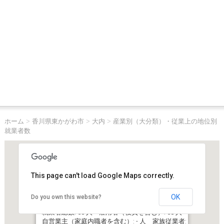
ホーム
>
香川県東かがわ市
>
大内
>
産業別（大分類）・従業上の地位別
就業者数
This page can't load Google Maps correctly.
OK
Do you own this website?
香川県東かがわ市大内
就業者総数: 58 人 雇用者（役員を含む）: 58 人
自営業主（家庭内職者を含む）: - 人 家族従業者: