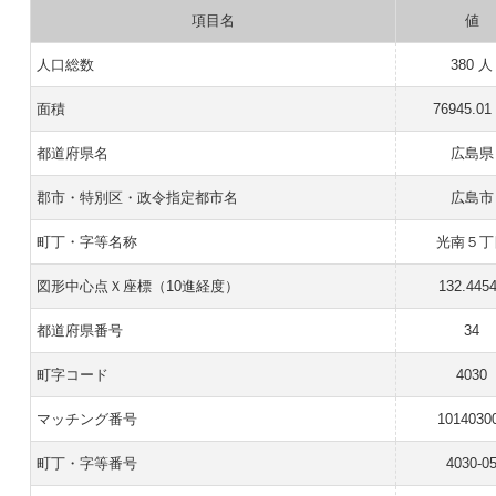
項目名
値
人口総数
380 人
面積
76945.01
都道府県名
広島県
郡市・特別区・政令指定都市名
広島市
町丁・字等名称
光南５丁
図形中心点Ｘ座標（10進経度）
132.445
都道府県番号
34
町字コード
4030
マッチング番号
1014030
町丁・字等番号
4030-0