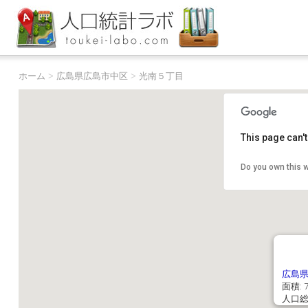
ホーム
>
広島県広島市中区
>
光南５丁目
This page can'
Do you own this 
広島
面積: 7
人口総数