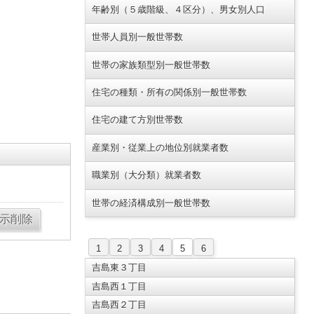
年齢別（５歳階級、４区分）、男女別人口
世帯人員別一般世帯数
世帯の家族類型別一般世帯数
住宅の種類・所有の関係別一般世帯数
住宅の建て方別世帯数
産業別・従業上の地位別就業者数
職業別（大分類）就業者数
世帯の経済構成別一般世帯数
1
2
3
4
5
6
吉島東３丁目
吉島西１丁目
吉島西２丁目