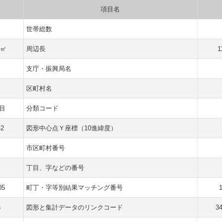
項目名
世帯総数
 ㎡
周辺長
1
支庁・振興局名
区町村名
目
分類コード
42
図形中心点Ｙ座標（10進緯度）
市区町村番号
丁目、字などの番号
05
町丁・字等別結果マッチング番号
5
図形と集計データのリンクコード
3