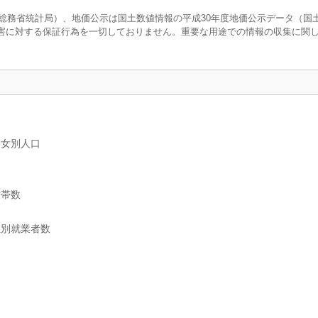
調査（総務省統計局）、地価公示は国土数値情報の平成30年度地価公示データ（国
害に対する保証行為を一切しておりません。重要な用途での情報の収集に関
男女別人口
世帯数
位別就業者数