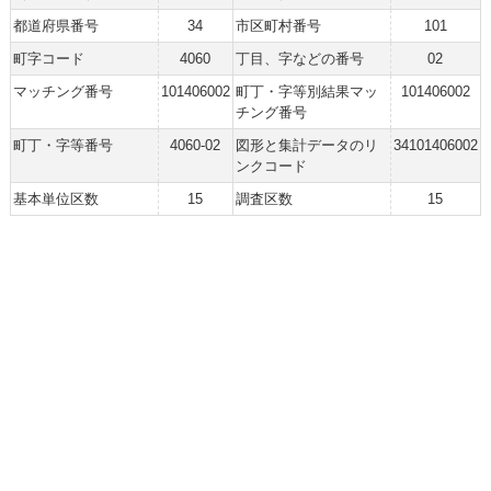
都道府県番号
34
市区町村番号
101
町字コード
4060
丁目、字などの番号
02
マッチング番号
101406002
町丁・字等別結果マッ
101406002
チング番号
町丁・字等番号
4060-02
図形と集計データのリ
34101406002
ンクコード
基本単位区数
15
調査区数
15