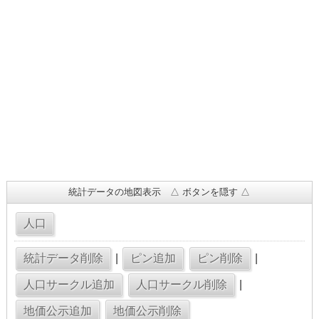
統計データの地図表示 △ ボタンを隠す △
|
|
|