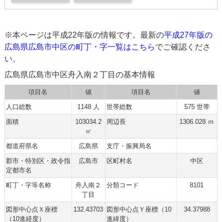
※本ページは平成22年版の情報です。最新の
平成27年版の
広島県広島市中区の町丁・字一覧はこちら
でご確認くださ
い。
広島県広島市中区舟入南２丁目の基本情報
項目名
値
項目名
値
人口総数
1148 人
世帯総数
575 世帯
面積
103034.2
周辺長
1306.028 ｍ
㎡
都道府県名
広島県
支庁・振興局名
郡市・特別区・政令指
広島市
区町村名
中区
定都市名
町丁・字等名称
舟入南２
分類コード
8101
丁目
図形中心点Ｘ座標
132.43703
図形中心点Ｙ座標（10
34.37988
（10進経度）
進緯度）