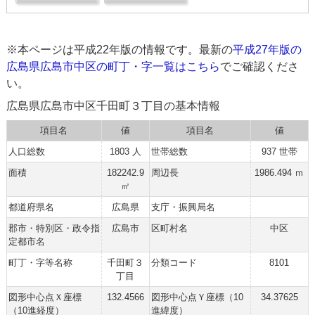
※本ページは平成22年版の情報です。最新の
平成27年版の
広島県広島市中区の町丁・字一覧はこちら
でご確認くださ
い。
広島県広島市中区千田町３丁目の基本情報
項目名
値
項目名
値
人口総数
1803 人
世帯総数
937 世帯
面積
182242.9
周辺長
1986.494 ｍ
㎡
都道府県名
広島県
支庁・振興局名
郡市・特別区・政令指
広島市
区町村名
中区
定都市名
町丁・字等名称
千田町３
分類コード
8101
丁目
図形中心点Ｘ座標
132.4566
図形中心点Ｙ座標（10
34.37625
（10進経度）
進緯度）