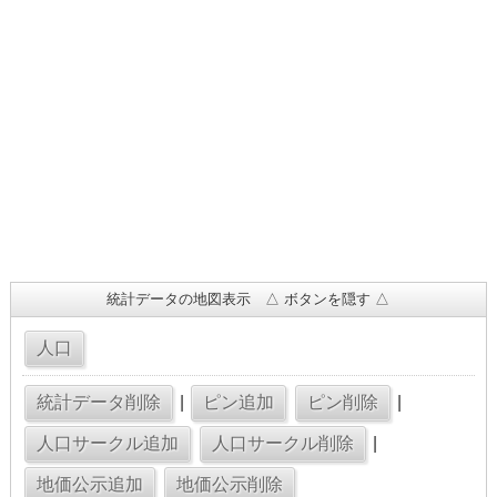
統計データの地図表示 △ ボタンを隠す △
|
|
|