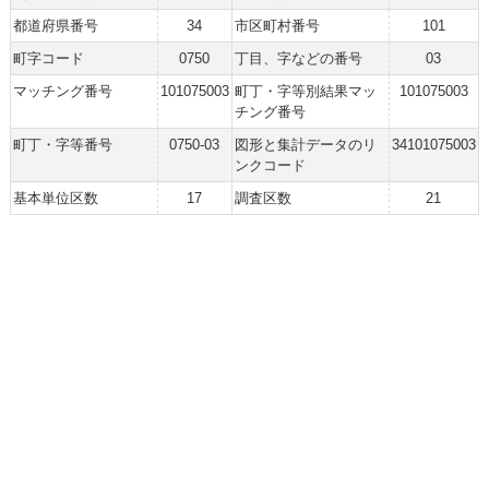
都道府県番号
34
市区町村番号
101
町字コード
0750
丁目、字などの番号
03
マッチング番号
101075003
町丁・字等別結果マッ
101075003
チング番号
町丁・字等番号
0750-03
図形と集計データのリ
34101075003
ンクコード
基本単位区数
17
調査区数
21