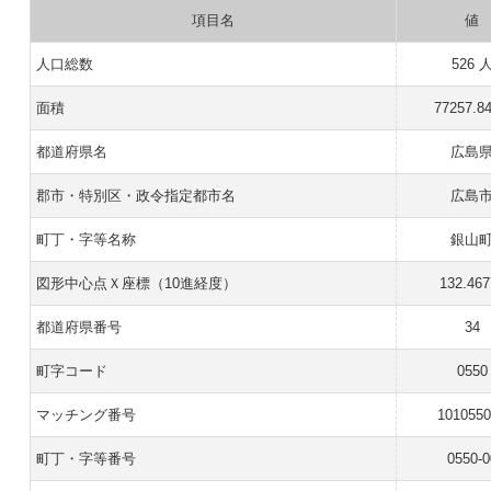
項目名
値
人口総数
526 
面積
77257.8
都道府県名
広島
郡市・特別区・政令指定都市名
広島
町丁・字等名称
銀山
図形中心点Ｘ座標（10進経度）
132.467
都道府県番号
34
町字コード
0550
マッチング番号
101055
町丁・字等番号
0550-0