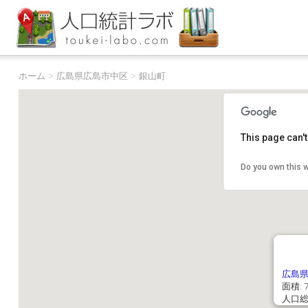
ホーム
>
広島県広島市中区
>
銀山町
This page can'
Do you own this 
広島
面積: 7
人口総数