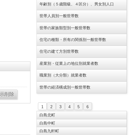
年齢別（５歳階級、４区分）、男女別人口
世帯人員別一般世帯数
世帯の家族類型別一般世帯数
住宅の種類・所有の関係別一般世帯数
住宅の建て方別世帯数
産業別・従業上の地位別就業者数
職業別（大分類）就業者数
世帯の経済構成別一般世帯数
1
2
3
4
5
6
白島北町
白島中町
白島九軒町