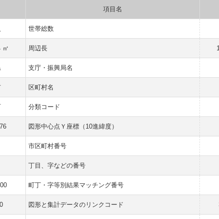
項目名
人
世帯総数
4 ㎡
周辺長
県
支庁・振興局名
市
区町村名
町
分類コード
76
図形中心点Ｙ座標（10進緯度）
市区町村番号
丁目、字などの番号
000
町丁・字等別結果マッチング番号
0
図形と集計データのリンクコード