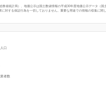
調査（総務省統計局）、地価公示は国土数値情報の平成30年度地価公示データ（国
害に対する保証行為を一切しておりません。重要な用途での情報の収集に関
別人口
数
就業者数