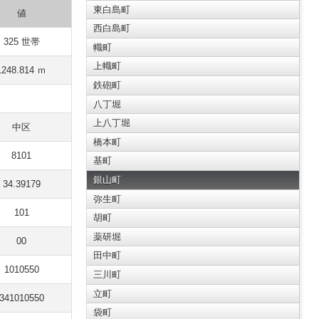
東白島町
値
西白島町
325 世帯
幟町
上幟町
1248.814 ｍ
鉄砲町
八丁堀
上八丁堀
中区
橋本町
8101
基町
銀山町
34.39179
弥生町
101
胡町
薬研堀
00
田中町
1010550
三川町
立町
341010550
袋町