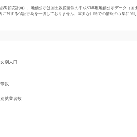
調査（総務省統計局）、地価公示は国土数値情報の平成30年度地価公示データ（国
害に対する保証行為を一切しておりません。重要な用途での情報の収集に関
男女別人口
世帯数
位別就業者数