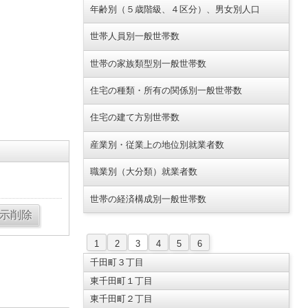
年齢別（５歳階級、４区分）、男女別人口
世帯人員別一般世帯数
世帯の家族類型別一般世帯数
住宅の種類・所有の関係別一般世帯数
住宅の建て方別世帯数
産業別・従業上の地位別就業者数
職業別（大分類）就業者数
世帯の経済構成別一般世帯数
1
2
3
4
5
6
千田町３丁目
東千田町１丁目
東千田町２丁目