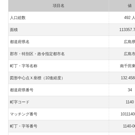
項目名
値
人口総数
492 
面積
113357.
都道府県名
広島
郡市・特別区・政令指定都市名
広島
町丁・字等名称
南千田
図形中心点Ｘ座標（10進経度）
132.458
都道府県番号
34
町字コード
1140
マッチング番号
1011140
町丁・字等番号
1140-0