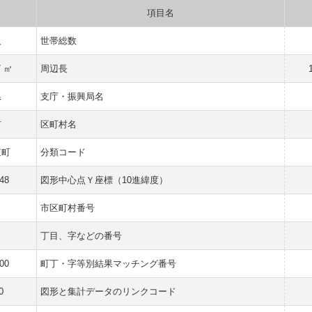
項目名
人
世帯総数
7 ㎡
周辺長
県
支庁・振興局名
市
区町村名
東町
分類コード
48
図形中心点Ｙ座標（10進緯度）
市区町村番号
丁目、字などの番号
00
町丁・字等別結果マッチング番号
0
図形と集計データのリンクコード