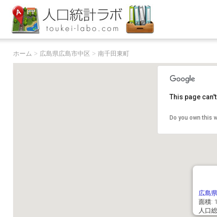
ホーム
>
広島県広島市中区
>
南千田東町
This page can'
Do you own this 
広島
面積: 1
人口総数