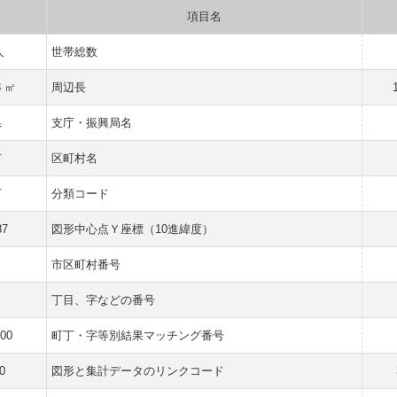
項目名
人
世帯総数
8 ㎡
周辺長
県
支庁・振興局名
市
区町村名
町
分類コード
87
図形中心点Ｙ座標（10進緯度）
市区町村番号
丁目、字などの番号
000
町丁・字等別結果マッチング番号
0
図形と集計データのリンクコード