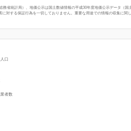
調査（総務省統計局）、地価公示は国土数値情報の平成30年度地価公示データ（国
害に対する保証行為を一切しておりません。重要な用途での情報の収集に関
別人口
数
就業者数