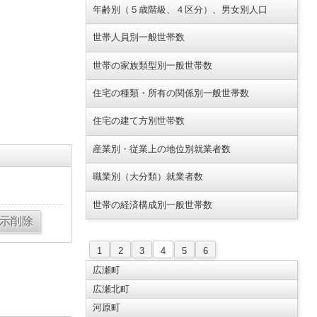
年齢別（５歳階級、４区分）、男女別人口
世帯人員別一般世帯数
世帯の家族類型別一般世帯数
住宅の種類・所有の関係別一般世帯数
住宅の建て方別世帯数
産業別・従業上の地位別就業者数
職業別（大分類）就業者数
世帯の経済構成別一般世帯数
1
2
3
4
5
6
広瀬町
広瀬北町
河原町