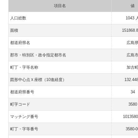
項目名
値
人口総数
1043 
面積
151868.
都道府県名
広島
郡市・特別区・政令指定都市名
広島
町丁・字等名称
加古
図形中心点Ｘ座標（10進経度）
132.44
都道府県番号
34
町字コード
3580
マッチング番号
101358
町丁・字等番号
3580-0