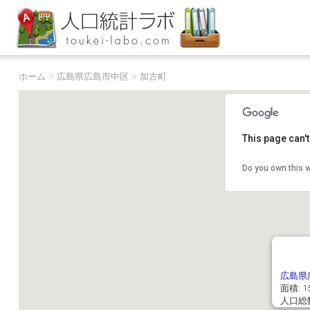
ホーム
>
広島県広島市中区
>
加古町
This page can'
Do you own this 
広島県
面積: 15
人口総数