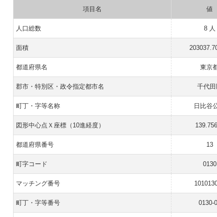
項目名
値
人口総数
8 人
面積
203037.7
都道府県名
東京
郡市・特別区・政令指定都市名
千代田
町丁・字等名称
日比谷
図形中心点Ｘ座標（10進経度）
139.75
都道府県番号
13
町字コード
0130
マッチング番号
101013
町丁・字等番号
0130-