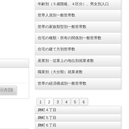
年齢別（５歳階級、４区分）、男女別人口
世帯人員別一般世帯数
世帯の家族類型別一般世帯数
住宅の種類・所有の関係別一般世帯数
住宅の建て方別世帯数
産業別・従業上の地位別就業者数
職業別（大分類）就業者数
世帯の経済構成別一般世帯数
1
2
3
4
5
6
麹町４丁目
麹町５丁目
麹町６丁目