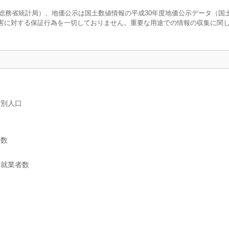
調査（総務省統計局）、地価公示は国土数値情報の平成30年度地価公示データ（国
害に対する保証行為を一切しておりません。重要な用途での情報の収集に関
女別人口
帯数
別就業者数