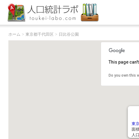
ホーム
>
東京都千代田区
>
日比谷公園
This page can'
Do you own this 
東
面積:
人口