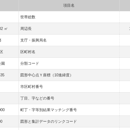
項目名
世帯総数
02 ㎡
周辺長
都
支庁・振興局名
区
区町村名
公園
分類コード
635
図形中心点Ｙ座標（10進緯度）
市区町村番号
丁目、字などの番号
000
町丁・字等別結果マッチング番号
00
図形と集計データのリンクコード