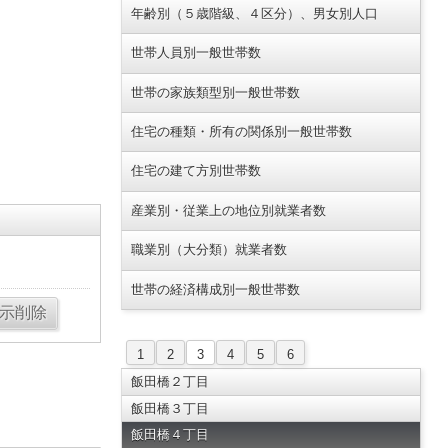
年齢別（５歳階級、４区分）、男女別人口
世帯人員別一般世帯数
世帯の家族類型別一般世帯数
住宅の種類・所有の関係別一般世帯数
住宅の建て方別世帯数
産業別・従業上の地位別就業者数
職業別（大分類）就業者数
世帯の経済構成別一般世帯数
1
2
3
4
5
6
飯田橋２丁目
飯田橋３丁目
飯田橋４丁目