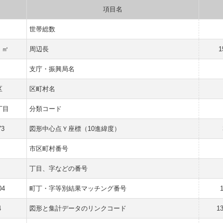
項目名
世帯総数
0 ㎡
周辺長
1
支庁・振興局名
区
区町村名
丁目
分類コード
73
図形中心点Ｙ座標（10進緯度）
市区町村番号
丁目、字などの番号
04
町丁・字等別結果マッチング番号
4
図形と集計データのリンクコード
1