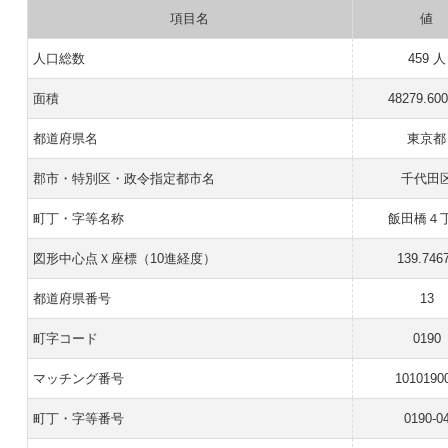
項目名
値
人口総数
459 人
面積
48279.60
都道府県名
東京都
郡市・特別区・政令指定都市名
千代田
町丁・字等名称
飯田橋４
図形中心点Ｘ座標（10進経度）
139.746
都道府県番号
13
町字コード
0190
マッチング番号
1010190
町丁・字等番号
0190-0