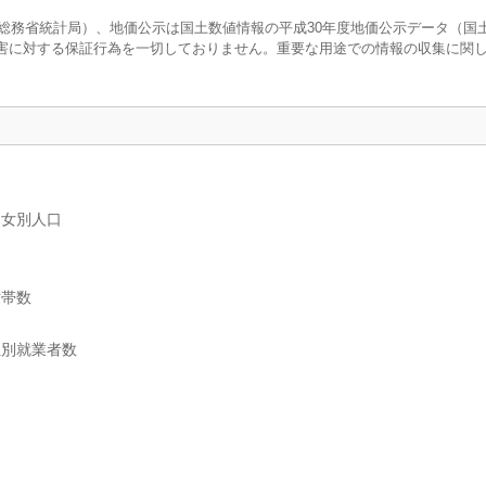
調査（総務省統計局）、地価公示は国土数値情報の平成30年度地価公示データ（国
害に対する保証行為を一切しておりません。重要な用途での情報の収集に関
男女別人口
世帯数
位別就業者数