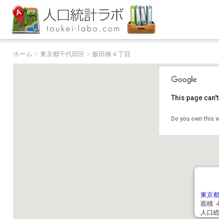
ホーム
>
東京都千代田区
>
飯田橋４丁目
This page can'
Do you own this 
東京
面積: 4
人口総数