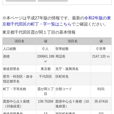
※本ページは平成27年版の情報です。最新の
令和2年版の東
京都千代田区の町丁・字一覧はこちら
でご確認ください。
東京都千代田区霞が関１丁目の基本情報
項目名
値
項目名
値
人口総数
0 人
世帯総数
0 世帯
面積
200661.189
周辺長
2147.120 ｍ
㎡
都道府県名
東京都
支庁・振興局名
郡市・特別区・政令
千代田区
区町村名
指定都市名
町丁・字等名称
霞が関１丁
分類コード
8101
目
図形中心点Ｘ座標
139.75269
図形中心点Ｙ座標（10
35.67416
（10進経度）
進緯度）
都道府県番号
13
市区町村番号
101