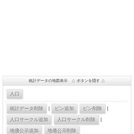
統計データの地図表示 △ ボタンを隠す △
|
|
|