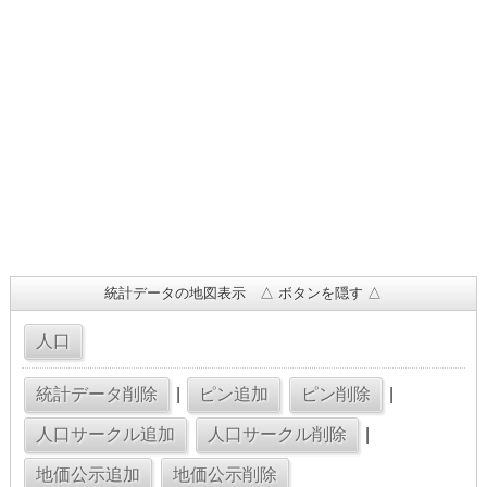
統計データの地図表示 △ ボタンを隠す △
|
|
|