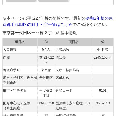
※本ページは平成27年版の情報です。最新の
令和2年版の東
京都千代田区の町丁・字一覧はこちら
でご確認ください。
東京都千代田区一ツ橋２丁目の基本情報
項目名
値
項目名
値
人口総数
57 人
世帯総数
44 世帯
面積
79421.012
周辺長
1245.166 ｍ
㎡
都道府県名
東京都
支庁・振興局名
郡市・特別区・政令指
千代田区
区町村名
定都市名
町丁・字等名称
一ツ橋２
分類コード
8101
丁目
図形中心点Ｘ座標
139.75728
図形中心点Ｙ座標（10
35.69313
（10進経度）
進緯度）
都道府県番号
13
市区町村番号
101