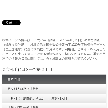
◎本ページの情報は、平成27年（調査日 2015年10月1日）の国勢調査
（総務省統計局）、地価公示は国土数値情報の平成30年度地価公示データ
（国土交通省）に基づき掲載しております。利用者が当サイトを利用した
ことにより生じる損害に対する保証行為を一切しておりません。重要な用
途での情報の収集に関しては、必ず統計元の情報をご確認ください。
東京都千代田区一ツ橋２丁目
基本情報
男女別人口及び世帯数
年齢別（５歳階級、４区分）、男女別人口
世帯人員別一般世帯数