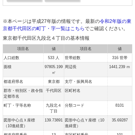
※本ページは平成27年版の情報です。最新の
令和2年版の東
京都千代田区の町丁・字一覧はこちら
でご確認ください。
東京都千代田区九段北４丁目の基本情報
項目名
値
項目名
値
人口総数
533 人
世帯総数
316 世帯
面積
97805.199
周辺長
1441.239 ｍ
㎡
都道府県名
東京都
支庁・振興局名
郡市・特別区・政令指
千代田区
区町村名
定都市名
町丁・字等名称
九段北４
分類コード
8101
丁目
図形中心点Ｘ座標
139.73891
図形中心点Ｙ座標（10
35.69287
（10進経度）
進緯度）
都道府県番号
13
市区町村番号
101