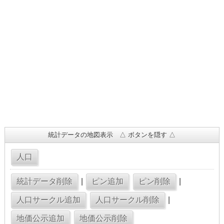
統計データの地図表示 △ ボタンを隠す △
|
|
|