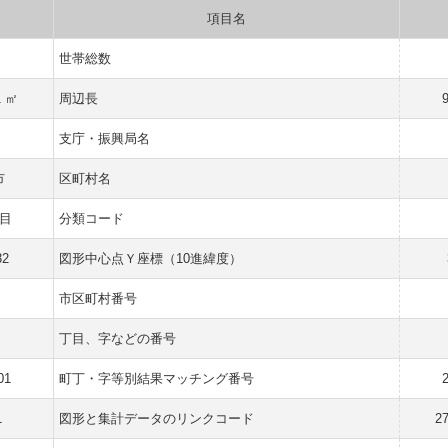
項目名
世帯総数
1 ㎡
周辺長
支庁・振興局名
市
区町村名
目
分類コード
32
図形中心点Ｙ座標（10進緯度）
市区町村番号
丁目、字などの番号
01
町丁・字等別結果マッチング番号
1
図形と集計データのリンクコード
2