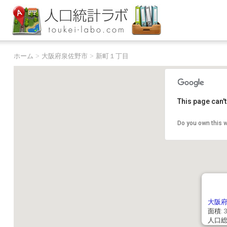
ホーム
>
大阪府泉佐野市
>
新町１丁目
This page can'
Do you own this 
大阪
面積: 3
人口総数