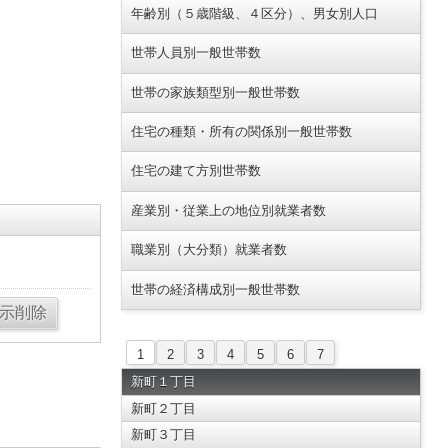
年齢別（５歳階級、４区分）、男女別人口
世帯人員別一般世帯数
世帯の家族類型別一般世帯数
住宅の種類・所有の関係別一般世帯数
住宅の建て方別世帯数
産業別・従業上の地位別就業者数
職業別（大分類）就業者数
世帯の経済構成別一般世帯数
1
2
3
4
5
6
7
新町１丁目
新町２丁目
新町３丁目