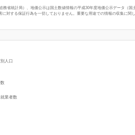
調査（総務省統計局）、地価公示は国土数値情報の平成30年度地価公示データ（国
害に対する保証行為を一切しておりません。重要な用途での情報の収集に関
女別人口
帯数
別就業者数