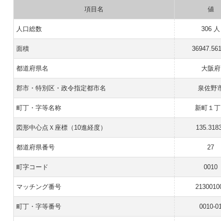
項目名
値
人口総数
306 人
面積
36947.56
都道府県名
大阪府
郡市・特別区・政令指定都市名
泉佐野
町丁・字等名称
新町１丁
図形中心点Ｘ座標（10進経度）
135.318
都道府県番号
27
町字コード
0010
マッチング番号
2130010
町丁・字等番号
0010-0