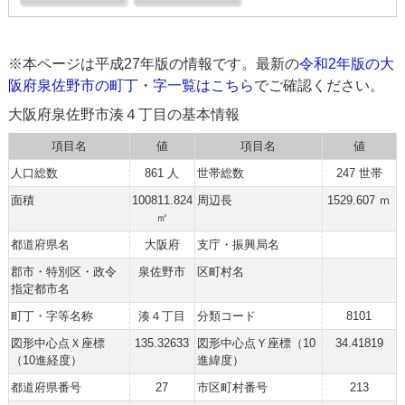
※本ページは平成27年版の情報です。最新の
令和2年版の大
阪府泉佐野市の町丁・字一覧はこちら
でご確認ください。
大阪府泉佐野市湊４丁目の基本情報
項目名
値
項目名
値
人口総数
861 人
世帯総数
247 世帯
面積
100811.824
周辺長
1529.607 ｍ
㎡
都道府県名
大阪府
支庁・振興局名
郡市・特別区・政令
泉佐野市
区町村名
指定都市名
町丁・字等名称
湊４丁目
分類コード
8101
図形中心点Ｘ座標
135.32633
図形中心点Ｙ座標（10
34.41819
（10進経度）
進緯度）
都道府県番号
27
市区町村番号
213