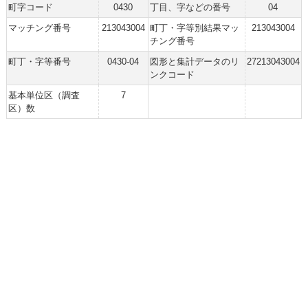
町字コード
0430
丁目、字などの番号
04
マッチング番号
213043004
町丁・字等別結果マッ
213043004
チング番号
町丁・字等番号
0430-04
図形と集計データのリ
27213043004
ンクコード
基本単位区（調査
7
区）数