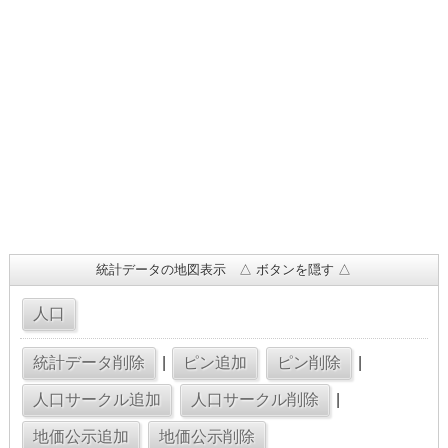
統計データの地図表示 △ ボタンを隠す △
|
|
|