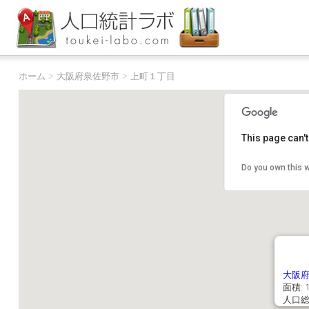
ホーム
>
大阪府泉佐野市
>
上町１丁目
This page can'
Do you own this 
大阪
面積: 1
人口総数