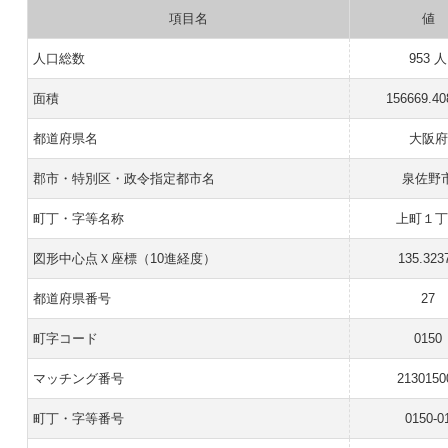
項目名
値
人口総数
953 人
面積
156669.4
都道府県名
大阪府
郡市・特別区・政令指定都市名
泉佐野
町丁・字等名称
上町１丁
図形中心点Ｘ座標（10進経度）
135.323
都道府県番号
27
町字コード
0150
マッチング番号
2130150
町丁・字等番号
0150-0