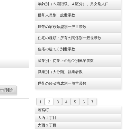
年齢別（５歳階級、４区分）、男女別人口
世帯人員別一般世帯数
世帯の家族類型別一般世帯数
住宅の種類・所有の関係別一般世帯数
住宅の建て方別世帯数
産業別・従業上の地位別就業者数
職業別（大分類）就業者数
世帯の経済構成別一般世帯数
1
2
3
4
5
6
7
若宮町
大西１丁目
大西２丁目