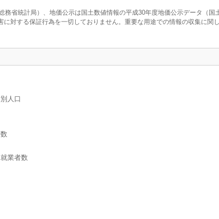
調査（総務省統計局）、地価公示は国土数値情報の平成30年度地価公示データ（国
害に対する保証行為を一切しておりません。重要な用途での情報の収集に関
女別人口
帯数
別就業者数