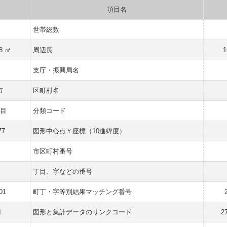
項目名
世帯総数
08 ㎡
周辺長
1
支庁・振興局名
市
区町村名
目
分類コード
77
図形中心点Ｙ座標（10進緯度）
市区町村番号
丁目、字などの番号
01
町丁・字等別結果マッチング番号
1
図形と集計データのリンクコード
2