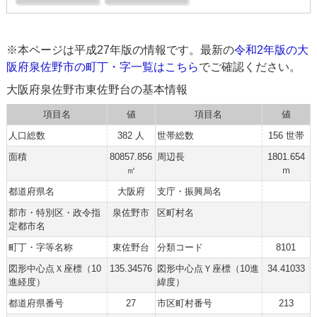
※本ページは平成27年版の情報です。最新の
令和2年版の大
阪府泉佐野市の町丁・字一覧はこちら
でご確認ください。
大阪府泉佐野市東佐野台の基本情報
項目名
値
項目名
値
人口総数
382 人
世帯総数
156 世帯
面積
80857.856
周辺長
1801.654
㎡
ｍ
都道府県名
大阪府
支庁・振興局名
郡市・特別区・政令指
泉佐野市
区町村名
定都市名
町丁・字等名称
東佐野台
分類コード
8101
図形中心点Ｘ座標（10
135.34576
図形中心点Ｙ座標（10進
34.41033
進経度）
緯度）
都道府県番号
27
市区町村番号
213