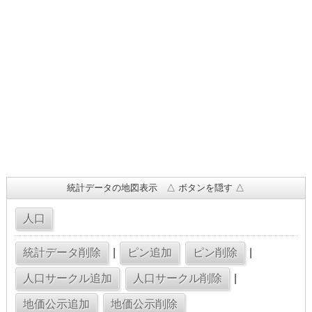
統計データの地図表示 △ ボタンを隠す △
|
|
|