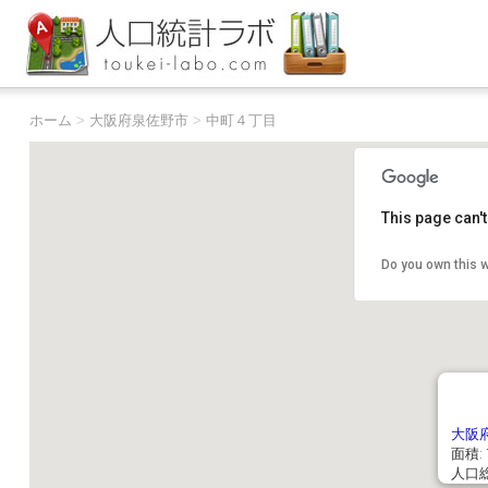
ホーム
>
大阪府泉佐野市
>
中町４丁目
This page can'
Do you own this 
大阪
面積: 7
人口総