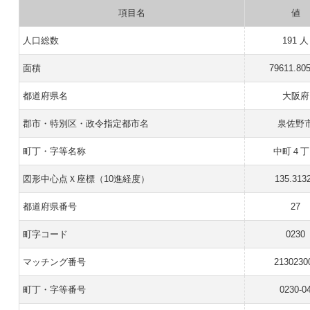
項目名
値
人口総数
191 人
面積
79611.80
都道府県名
大阪府
郡市・特別区・政令指定都市名
泉佐野
町丁・字等名称
中町４丁
図形中心点Ｘ座標（10進経度）
135.313
都道府県番号
27
町字コード
0230
マッチング番号
2130230
町丁・字等番号
0230-0