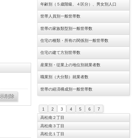
年齢別（５歳階級、４区分）、男女別人口
世帯人員別一般世帯数
世帯の家族類型別一般世帯数
住宅の種類・所有の関係別一般世帯数
住宅の建て方別世帯数
産業別・従業上の地位別就業者数
職業別（大分類）就業者数
世帯の経済構成別一般世帯数
1
2
3
4
5
6
7
高松南２丁目
高松南３丁目
高松北１丁目