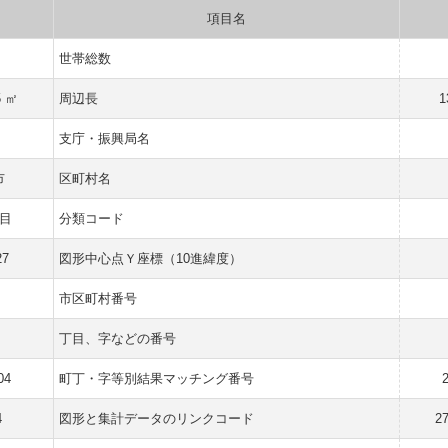
項目名
世帯総数
5 ㎡
周辺長
1
支庁・振興局名
市
区町村名
目
分類コード
27
図形中心点Ｙ座標（10進緯度）
市区町村番号
丁目、字などの番号
04
町丁・字等別結果マッチング番号
4
図形と集計データのリンクコード
2