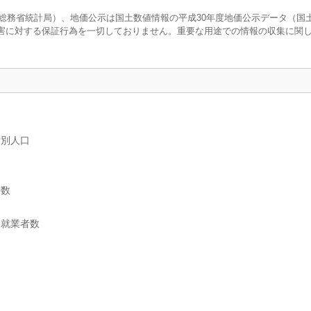
調査（総務省統計局）、地価公示は国土数値情報の平成30年度地価公示データ（国
害に対する保証行為を一切しておりません。重要な用途での情報の収集に関
女別人口
帯数
別就業者数