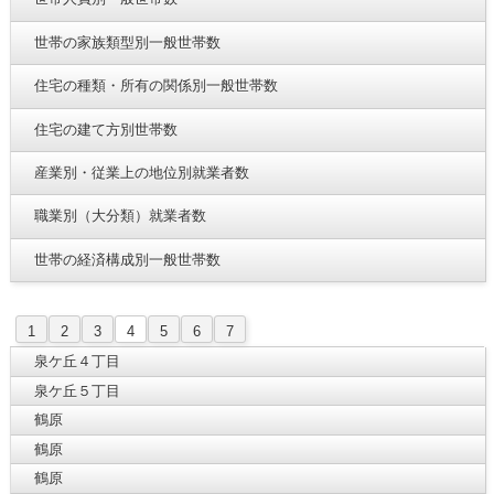
世帯の家族類型別一般世帯数
住宅の種類・所有の関係別一般世帯数
住宅の建て方別世帯数
産業別・従業上の地位別就業者数
職業別（大分類）就業者数
世帯の経済構成別一般世帯数
1
2
3
4
5
6
7
泉ケ丘４丁目
泉ケ丘５丁目
鶴原
鶴原
鶴原