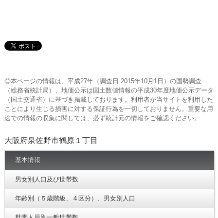
◎本ページの情報は、平成27年（調査日 2015年10月1日）の国勢調査
（総務省統計局）、地価公示は国土数値情報の平成30年度地価公示データ
（国土交通省）に基づき掲載しております。利用者が当サイトを利用した
ことにより生じる損害に対する保証行為を一切しておりません。重要な用
途での情報の収集に関しては、必ず統計元の情報をご確認ください。
大阪府泉佐野市鶴原１丁目
基本情報
男女別人口及び世帯数
年齢別（５歳階級、４区分）、男女別人口
世帯人員別一般世帯数