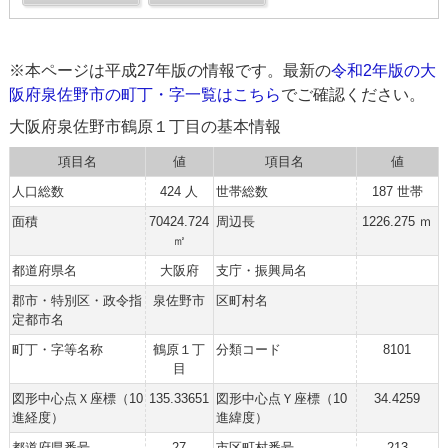
※本ページは平成27年版の情報です。最新の
令和2年版の大
阪府泉佐野市の町丁・字一覧はこちら
でご確認ください。
大阪府泉佐野市鶴原１丁目の基本情報
項目名
値
項目名
値
人口総数
424 人
世帯総数
187 世帯
面積
70424.724
周辺長
1226.275 ｍ
㎡
都道府県名
大阪府
支庁・振興局名
郡市・特別区・政令指
泉佐野市
区町村名
定都市名
町丁・字等名称
鶴原１丁
分類コード
8101
目
図形中心点Ｘ座標（10
135.33651
図形中心点Ｙ座標（10
34.4259
進経度）
進緯度）
都道府県番号
27
市区町村番号
213