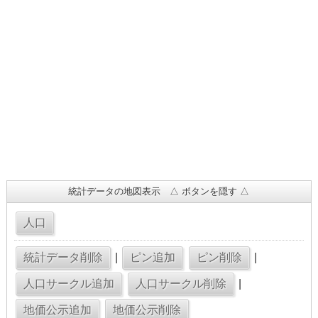
統計データの地図表示 △ ボタンを隠す △
|
|
|