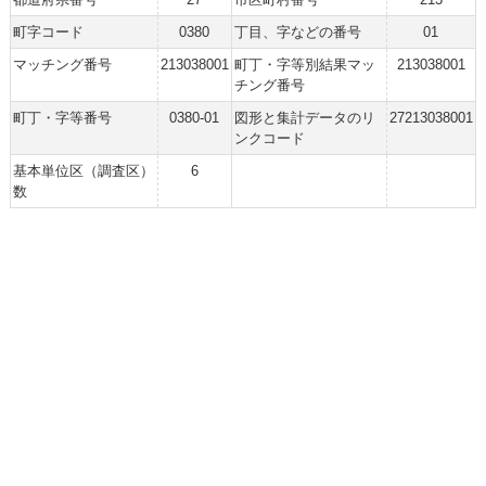
町字コード
0380
丁目、字などの番号
01
マッチング番号
213038001
町丁・字等別結果マッ
213038001
チング番号
町丁・字等番号
0380-01
図形と集計データのリ
27213038001
ンクコード
基本単位区（調査区）
6
数