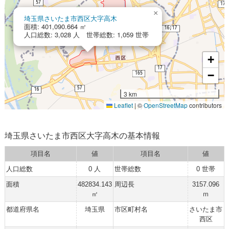
×
埼玉県さいたま市西区大字高木
面積: 401,090.664 ㎡
人口総数: 3,028 人 世帯総数: 1,059 世帯
+
−
3 km
Leaflet
|
©
OpenStreetMap
contributors
埼玉県さいたま市西区大字高木の基本情報
項目名
値
項目名
値
人口総数
0 人
世帯総数
0 世帯
面積
482834.143
周辺長
3157.096
㎡
ｍ
都道府県名
埼玉県
市区町村名
さいたま市
西区