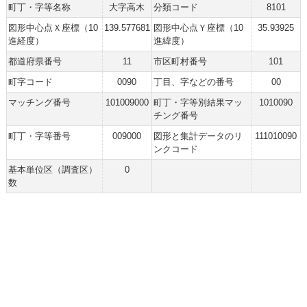
町丁・字等名称
大字高木
分類コード
8101
図形中心点Ｘ座標（10
139.577681
図形中心点Ｙ座標（10
35.93925
進経度）
進緯度）
都道府県番号
11
市区町村番号
101
町字コード
0090
丁目、字などの番号
00
マッチング番号
101009000
町丁・字等別結果マッ
1010090
チング番号
町丁・字等番号
009000
図形と集計データのリ
111010090
ンクコード
基本単位区（調査区）
0
数