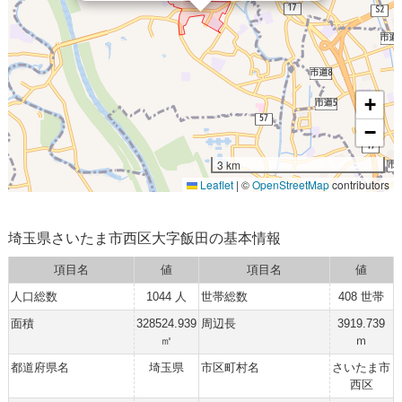
+
−
3 km
Leaflet
|
©
OpenStreetMap
contributors
埼玉県さいたま市西区大字飯田の基本情報
項目名
値
項目名
値
人口総数
1044 人
世帯総数
408 世帯
面積
328524.939
周辺長
3919.739
㎡
ｍ
都道府県名
埼玉県
市区町村名
さいたま市
西区