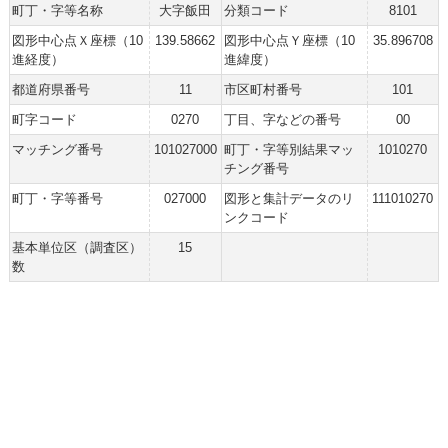
町丁・字等名称
大字飯田
分類コード
8101
図形中心点Ｘ座標（10
139.58662
図形中心点Ｙ座標（10
35.896708
進経度）
進緯度）
都道府県番号
11
市区町村番号
101
町字コード
0270
丁目、字などの番号
00
マッチング番号
101027000
町丁・字等別結果マッ
1010270
チング番号
町丁・字等番号
027000
図形と集計データのリ
111010270
ンクコード
基本単位区（調査区）
15
数