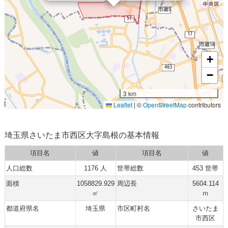
+
−
3 km
Leaflet
|
©
OpenStreetMap
contributors
埼玉県さいたま市西区大字島根の基本情報
項目名
値
項目名
値
人口総数
1176 人
世帯総数
453 世帯
面積
1058829.929
周辺長
5604.114
㎡
ｍ
都道府県名
埼玉県
市区町村名
さいたま
市西区