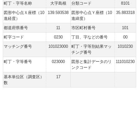
町丁・字等名称
大字島根
分類コード
8101
図形中心点Ｘ座標（10
139.593538
図形中心点Ｙ座標（10
35.883318
進経度）
進緯度）
都道府県番号
11
市区町村番号
101
町字コード
0230
丁目、字などの番号
00
マッチング番号
101023000
町丁・字等別結果マッ
1010230
チング番号
町丁・字等番号
023000
図形と集計データのリ
111010230
ンクコード
基本単位区（調査区）
17
数