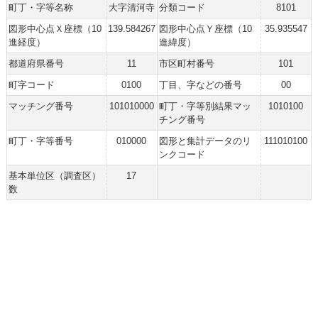
町丁・字等名称
大字清河寺
分類コード
8101
図形中心点Ｘ座標（10
139.584267
図形中心点Ｙ座標（10
35.935547
進経度）
進緯度）
都道府県番号
11
市区町村番号
101
町字コード
0100
丁目、字などの番号
00
マッチング番号
101010000
町丁・字等別結果マッ
1010100
チング番号
町丁・字等番号
010000
図形と集計データのリ
111010100
ンクコード
基本単位区（調査区）
17
数