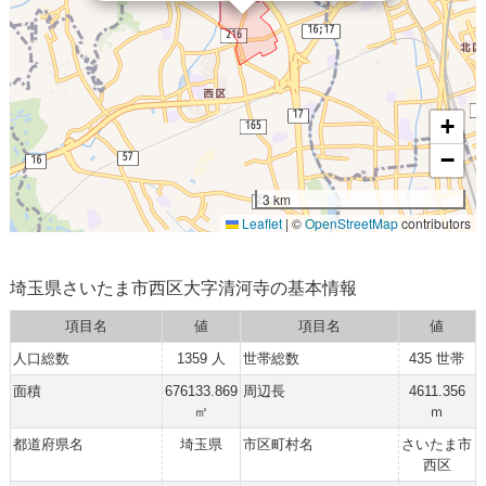
+
−
3 km
Leaflet
|
©
OpenStreetMap
contributors
埼玉県さいたま市西区大字清河寺の基本情報
項目名
値
項目名
値
人口総数
1359 人
世帯総数
435 世帯
面積
676133.869
周辺長
4611.356
㎡
ｍ
都道府県名
埼玉県
市区町村名
さいたま市
西区