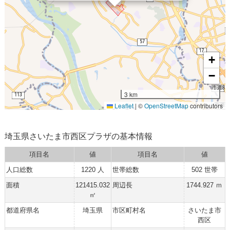
+
−
3 km
Leaflet
|
©
OpenStreetMap
contributors
埼玉県さいたま市西区プラザの基本情報
項目名
値
項目名
値
人口総数
1220 人
世帯総数
502 世帯
面積
121415.032
周辺長
1744.927 ｍ
㎡
都道府県名
埼玉県
市区町村名
さいたま市
西区