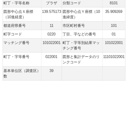
町丁・字等名称
プラザ
分類コード
8101
図形中心点Ｘ座標
139.575173
図形中心点Ｙ座標（10
35.909269
（10進経度）
進緯度）
都道府県番号
11
市区町村番号
101
町字コード
0220
丁目、字などの番号
01
マッチング番号
101022001
町丁・字等別結果マッ
101022001
チング番号
町丁・字等番号
022001
図形と集計データのリ
11101022001
ンクコード
基本単位区（調査区）
39
数