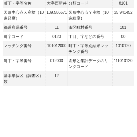
町丁・字等名称
大字西新井
分類コード
8101
図形中心点Ｘ座標（10
139.586671
図形中心点Ｙ座標（10
35.941452
進経度）
進緯度）
都道府県番号
11
市区町村番号
101
町字コード
0120
丁目、字などの番号
00
マッチング番号
101012000
町丁・字等別結果マッ
1010120
チング番号
町丁・字等番号
012000
図形と集計データのリ
111010120
ンクコード
基本単位区（調査区）
12
数