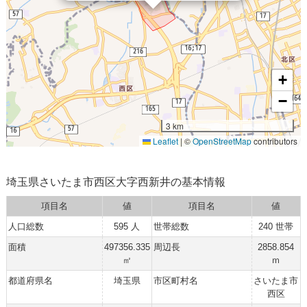
+
−
3 km
Leaflet
|
©
OpenStreetMap
contributors
埼玉県さいたま市西区大字西新井の基本情報
項目名
値
項目名
値
人口総数
595 人
世帯総数
240 世帯
面積
497356.335
周辺長
2858.854
㎡
ｍ
都道府県名
埼玉県
市区町村名
さいたま市
西区