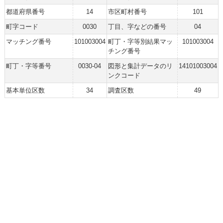
都道府県番号
14
市区町村番号
101
町字コード
0030
丁目、字などの番号
04
マッチング番号
101003004
町丁・字等別結果マッ
101003004
チング番号
町丁・字等番号
0030-04
図形と集計データのリ
14101003004
ンクコード
基本単位区数
34
調査区数
49