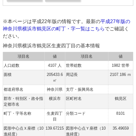
※本ページは平成22年版の情報です。最新の
平成27年版の
神奈川県横浜市鶴見区の町丁・字一覧はこちら
でご確認く
ださい。
神奈川県横浜市鶴見区生麦四丁目の基本情報
項目名
値
項目名
値
人口総数
4107 人
世帯総数
1982 世帯
面積
205433.6
周辺長
2107.186 ｍ
㎡
都道府県名
神奈川県
支庁・振興局名
郡市・特別区・政令指
横浜市
区町村名
鶴見区
定都市名
町丁・字等名称
生麦四丁
分類コード
8101
目
図形中心点Ｘ座標（10
139.67215
図形中心点Ｙ座標（10
35.49659
進経度）
進緯度）