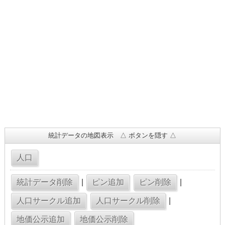
統計データの地図表示 △ ボタンを隠す △
|
|
|