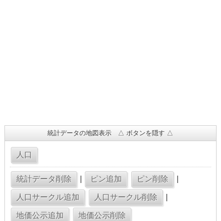
統計データの地図表示 △ ボタンを隠す △
|
|
|