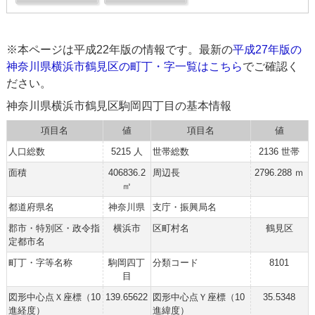
※本ページは平成22年版の情報です。最新の
平成27年版の
神奈川県横浜市鶴見区の町丁・字一覧はこちら
でご確認く
ださい。
神奈川県横浜市鶴見区駒岡四丁目の基本情報
項目名
値
項目名
値
人口総数
5215 人
世帯総数
2136 世帯
面積
406836.2
周辺長
2796.288 ｍ
㎡
都道府県名
神奈川県
支庁・振興局名
郡市・特別区・政令指
横浜市
区町村名
鶴見区
定都市名
町丁・字等名称
駒岡四丁
分類コード
8101
目
図形中心点Ｘ座標（10
139.65622
図形中心点Ｙ座標（10
35.5348
進経度）
進緯度）