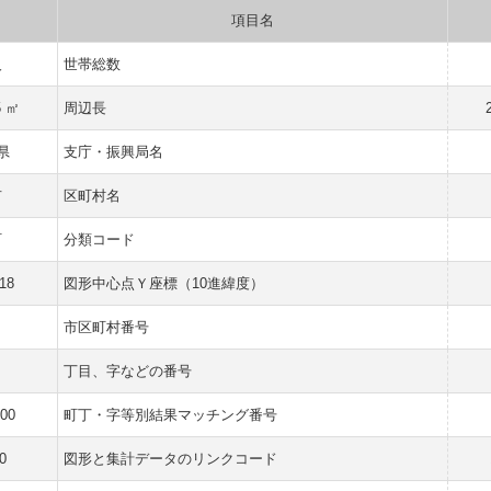
項目名
人
世帯総数
5 ㎡
周辺長
県
支庁・振興局名
市
区町村名
町
分類コード
18
図形中心点Ｙ座標（10進緯度）
市区町村番号
丁目、字などの番号
000
町丁・字等別結果マッチング番号
0
図形と集計データのリンクコード