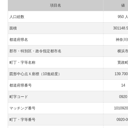
項目名
値
人口総数
950 
面積
301148.
都道府県名
神奈川
郡市・特別区・政令指定都市名
横浜
町丁・字等名称
寛政
図形中心点Ｘ座標（10進経度）
139.700
都道府県番号
14
町字コード
0920
マッチング番号
101092
町丁・字等番号
0920-0