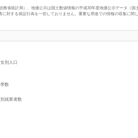
調査（総務省統計局）、地価公示は国土数値情報の平成30年度地価公示データ（国
害に対する保証行為を一切しておりません。重要な用途での情報の収集に関
男女別人口
世帯数
位別就業者数