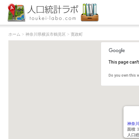
ホーム
>
神奈川県横浜市鶴見区
>
寛政町
This page can'
Do you own this 
神奈
面積: 3
人口総数