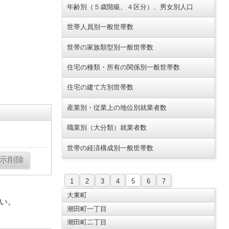
年齢別（５歳階級、４区分）、男女別人口
世帯人員別一般世帯数
世帯の家族類型別一般世帯数
住宅の種類・所有の関係別一般世帯数
住宅の建て方別世帯数
産業別・従業上の地位別就業者数
職業別（大分類）就業者数
世帯の経済構成別一般世帯数
1
2
3
4
5
6
7
大東町
い。
潮田町一丁目
潮田町二丁目