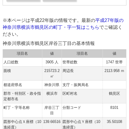
※本ページは平成22年版の情報です。最新の
平成27年版の
神奈川県横浜市鶴見区の町丁・字一覧はこちら
でご確認く
ださい。
神奈川県横浜市鶴見区岸谷三丁目の基本情報
項目名
値
項目名
値
人口総数
3905 人
世帯総数
1747 世帯
面積
215723.2
周辺長
2113.958 ｍ
㎡
都道府県名
神奈川県
支庁・振興局名
郡市・特別区・政令指
横浜市
区町村名
鶴見区
定都市名
町丁・字等名称
岸谷三丁
分類コード
8101
目
図形中心点Ｘ座標（10
139.66516
図形中心点Ｙ座標（10
35.50108
進経度）
進緯度）