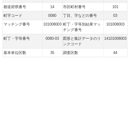
都道府県番号
14
市区町村番号
101
町字コード
0080
丁目、字などの番号
03
マッチング番号
101008003
町丁・字等別結果マッ
101008003
チング番号
町丁・字等番号
0080-03
図形と集計データのリ
14101008003
ンクコード
基本単位区数
35
調査区数
44