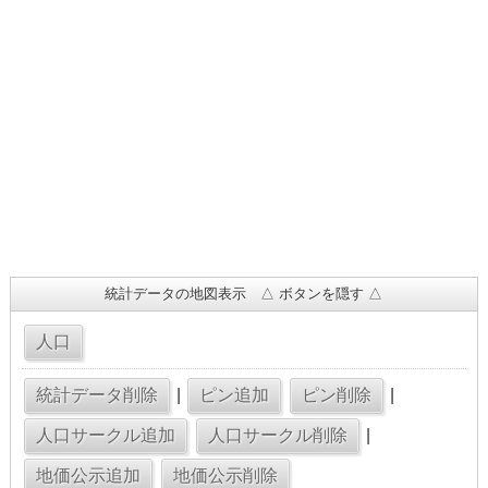
統計データの地図表示 △ ボタンを隠す △
|
|
|